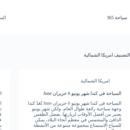
لتجاوز
لى
لمحتوى
سياحة 365
الس
التصنيف
امريكا الشمالية
امريكا الشمالية
السياحة في كندا شهر يونيو 6 حزيران June
ا
السياحة في كندا شهر يونيو 6 حزيران June تُعَدّ كندا
وجهة سياحية رائعة طوال العام، ولكن شهر يونيو
ت
يعتبر من أفضل الأوقات لزيارتها. بفضل الطقس
ف
الدافئ والمشمس في معظم أنحاء البلاد، يمكن
ف
للسياح الاستمتاع بمجموعة متنوعة من الأنشطة
ب