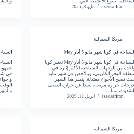
لساحلية. تتنوع الأنشطة التي…
والأنش
azerisaffron
مايو 8, 2025
امريكا الشمالية
لسياحة في كوبا شهر مايو 5 أيار May
السياحة 
السياحة في كوبا شهر مايو 5 أيار May تعتبر كوبا
احدة من الوجهات السياحية الأكثر إثارة في
جمهوري
نطقة البحر الكاريبي، وبالأخص في شهر مايو
في شهر
يث تصبح الأجواء معتدلة. يتميز هذا الشهر
وأجواء
درجات حرارة مريحة، بعيداً عن حرارة الصيف
الوقت 
لشديدة، مما…
والمهر
azerisaffron
أبريل 12, 2025
امريكا الشمالية