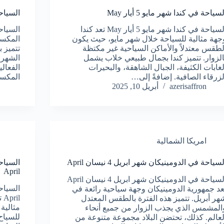
لسياحة في كندا شهر مايو 5 أيار May
السياحة 
السياحة في كندا شهر مايو 5 أيار May تعد كندا
جهة مثالية للسياحة خلال شهر مايو، حيث يكون
المكسي
لطقس معتدلاً والأماكن السياحية غير مكتظة
تتميز ب
الزوار. تتميز كندا بجمال طبيعي خلاب يشمل
الشهر،
لغابات الكثيفة، الجبال الشاهقة، والبحيرات
الفعال
لزرقاء الصافية. إضافةً إلى…
المكسي
azerisaffron
أبريل 10, 2025
امريكا الشمالية
لسياحة في الدومينيكان شهر ابريل 4 نيسان April
April
السياحة في الدومينيكان شهر ابريل 4 نيسان April
عد جمهورية الدومينيكان وجهة سياحية رائعة في
il
هر أبريل. تتميز هذه الفترة بالطقس المعتدل
مثالية 
المشمس الذي يجذب الزوار من جميع أنحاء
للسياح 
لعالم. كذلك، تحتضن البلاد مجموعة متنوعة من