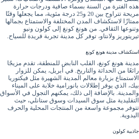
هذه الفترة من السنة بسماء صافية ودرجات حرارة
مريحة تتراوح بين 20 و25 درجة مئوية، مما يجعلها وقتًا
ممتازًا لاستكشاف المدن المختلفة والاستمتاع بجمالها
وتنوعها الثقافي. من هونغ كونغ إلى كولون ونيو
تيريتوريز ولانتاو، توفر كل مدينة تجربة فريدة للسياح.
استكشاف مدينة هونغ كونغ
مدينة هونغ كونغ، القلب النابض للمنطقة، تقدم مزيجًا
رائعًا من الحداثة والتاريخ. في أبريل، يمكن للزوار
الاستمتاع بزيارة معالم المدينة الشهيرة مثل فيكتوريا
بيك، الذي يوفر إطلالات بانورامية خلابة على الميناء
والمدينة. بالإضافة إلى ذلك، يمكنهم التجول في الأسواق
التقليدية مثل سوق السيدات وسوق ستانلي، حيث
تتوفر مجموعة واسعة من المنتجات المحلية والحرف
اليدوية.
جاذبية كولون