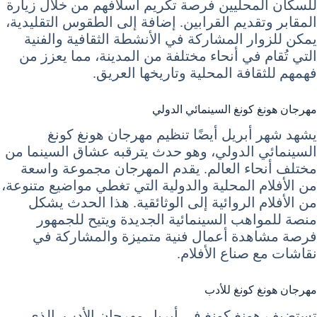
للسكان المحليين فرصة تكريم أسلافهم من خلال زيارة
المقابر وتقديم القرابين. إضافة إلى الطقوس التقليدية،
يمكن للزوار المشاركة في الأنشطة الثقافية والفنية
التي تُقام في أنحاء مختلفة من المدينة، مما يعزز من
فهمهم للثقافة المحلية وتاريخها العريق.
مهرجان هونغ كونغ السينمائي الدولي
يشهد شهر أبريل أيضًا تنظيم مهرجان هونغ كونغ
السينمائي الدولي، وهو حدث يترقبه عشاق السينما من
مختلف أنحاء العالم. يقدم المهرجان مجموعة واسعة
من الأفلام المحلية والدولية التي تغطي مواضيع متنوعة،
من الأفلام الروائية إلى الوثائقية. هذا الحدث يشكل
منصة للمواهب السينمائية الجديدة ويتيح للجمهور
فرصة مشاهدة أعمال فنية متميزة والمشاركة في
نقاشات مع صناع الأفلام.
مهرجان هونغ كونغ للأدب
تستضيف هونغ كونغ في أبريل مهرجان الأدب، الذي