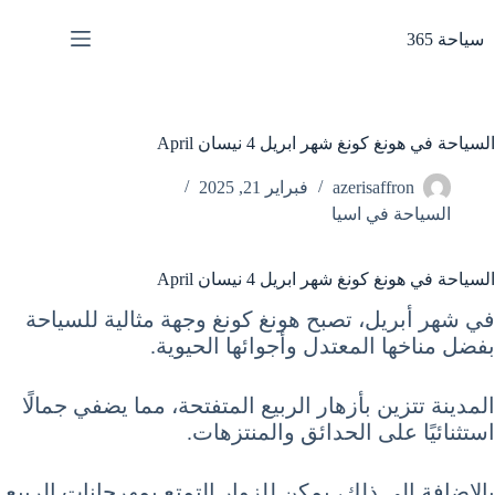
لتجاوز
لى
سياحة 365
لمحتوى
السياحة في هونغ كونغ شهر ابريل 4 نيسان April
azerisaffron
فبراير 21, 2025
السياحة في اسيا
السياحة في هونغ كونغ شهر ابريل 4 نيسان April
في شهر أبريل، تصبح هونغ كونغ وجهة مثالية للسياحة
بفضل مناخها المعتدل وأجوائها الحيوية.
المدينة تتزين بأزهار الربيع المتفتحة، مما يضفي جمالًا
استثنائيًا على الحدائق والمنتزهات.
بالإضافة إلى ذلك، يمكن للزوار التمتع بمهرجانات الربيع