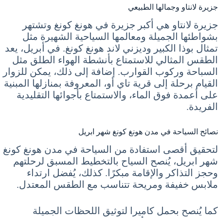
جزيرة لانتاو وجمالها الطبيعي
جزيرة لانتاو هي أكبر جزيرة في هونغ كونغ وتشتهر
بشواطئها الجميلة ومعالمها السياحية الشهيرة مثل
تمثال بوذا الكبير وديزني لاند هونغ كونغ. في أبريل، يعد
الطقس المثالي للاستمتاع بأنشطة الهواء الطلق مثل
السباحة وركوب القوارب. إضافة إلى ذلك، يمكن للزوار
القيام برحلة إلى قرية تاي أو، المعروفة بمنازلها المبنية
على أعمدة فوق الماء، والاستمتاع بأجوائها التقليدية
الفريدة.
نصائح السياحة في مدن هونغ كونغ شهر ابريل
لتحقيق أقصى استفادة من السياحة في مدن هونغ كونغ
شهر ابريل، يُنصح السياح بالتخطيط المسبق لرحلتهم
وحجز التذاكر والإقامة مبكرًا. كذلك، يُفضل ارتداء
ملابس خفيفة ومريحة تتناسب مع الطقس المعتدل.
كما يُنصح بحمل كاميرا لتوثيق اللحظات الجميلة