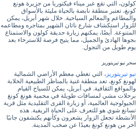
كولون، التي تقع عبر ميناء فيكتوريا من جزيرة هونغ
كونغ، تعتبر منطقة نابضة بالحياة مليئة بالأسواق
والمطاعم والمعالم السياحية. خلال شهر أبريل، يمكن
للزوار استكشاف شارع ناثان الشهير بمتاجره ومطاعمه
المتنوعة. أيضًا، يمكنهم زيارة حديقة كولون والاستمتاع
بجوها الهادئ والجميل، مما يتيح فرصة للاسترخاء بعد
يوم طويل من التجول.
سحر نيو تيريتوريز
نيو تيريتوريز
، التي تغطي معظم الأراضي الشمالية
لهونغ كونغ، تعد منطقة غنية بالمناظر الطبيعية الخلابة
والمواقع الثقافية. في أبريل، يمكن للسياح القيام
برحلات مشي لمسافات طويلة في محمية هونغ كونغ
الجيولوجية العالمية، أو زيارة القرى التقليدية مثل قرية
تسانغ شوي هو للتعرف على الحياة الريفية. هذه
الأنشطة تجعل الزوار يشعرون وكأنهم يكتشفون جانبًا
آخر من هونغ كونغ بعيدًا عن صخب المدينة.