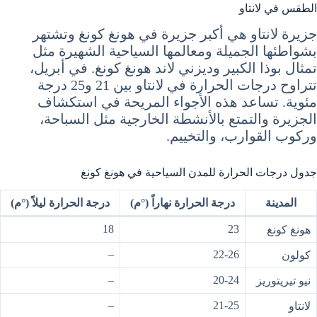
الطقس في لانتاو
جزيرة لانتاو هي أكبر جزيرة في هونغ كونغ وتشتهر
بشواطئها الجميلة ومعالمها السياحية الشهيرة مثل
تمثال بوذا الكبير وديزني لاند هونغ كونغ. في أبريل،
تتراوح درجات الحرارة في لانتاو بين 21 و25 درجة
مئوية. تساعد هذه الأجواء المريحة في استكشاف
الجزيرة والتمتع بالأنشطة الخارجية مثل السباحة،
وركوب القوارب، والتخييم.
جدول درجات الحرارة للمدن السياحية في هونغ كونغ
المدينة
درجة الحرارة نهاراً (°م)
درجة الحرارة ليلاً (°م)
18
23
هونغ كونغ
–
22-26
كولون
–
20-24
نيو تيريتوريز
–
21-25
لانتاو