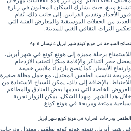
مختلف أنحاء العالم. ومن أبرز هذه الفعاليات مهرجان
تشينغ مينغ، حيث يشارك السكان المحليون في زيارة
قبور الأجداد وتقديم القرابين. إلى جانب ذلك، تُقام
العديد من الحفلات الموسيقية والمعارض الفنية التي
تعكس التراث الثقافي الغني للمدينة.
نصائح السياحة في هونغ كونغ شهر ابريل 4 نيسان April
للاستمتاع برحلة مميزة إلى هونغ كونغ في شهر أبريل،
يفضل حجز التذاكر والإقامة مبكرًا لتجنب الازدحام
وارتفاع الأسعار. كما يُنصح بارتداء ملابس خفيفة
ومريحة تناسب الطقس المعتدل، مع حمل مظلة صغيرة
للاحتياط. بالإضافة إلى ذلك، يمكن للسياح الاستفادة من
العروض الخاصة التي تقدمها بعض الفنادق والمطاعم
خلال هذا الشهر. وبهذا الشكل، يمكن للزوار تجربة
سياحية ممتعة ومريحة في هونغ كونغ.
الطقس ودرجات الحرارة في هونغ كونغ شهر ابريل
في شهر أبريل، تتمتع هونغ كونغ بطقس معتدل ودرجات