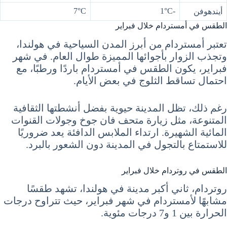
7°C
-1°C
أيندهوفن
الطقس في أمستردام خلال فبراير
تعتبر أمستردام من أبرز المدن السياحية في هولندا،
وتجذب الزوار بأجوائها المميزة طوال العام. في شهر
فبراير، يكون الطقس في أمستردام باردًا ورطبًا، مع
احتمال تساقط الثلوج في بعض الأيام.
رغم ذلك، تظل المدينة حيوية بفضل أنشطتها الثقافية
المتنوعة، مثل زيارة متحف فان جوخ وجولات القنوات
المائية الشهيرة. ارتداء الملابس الدافئة يعد ضروريًا
للاستمتاع بالتجول في المدينة دون الشعور بالبرد.
الطقس في روتردام خلال فبراير
روتردام، ثاني أكبر مدينة في هولندا، تشهد طقسًا
مشابهًا لأمستردام في شهر فبراير، حيث تتراوح درجات
الحرارة بين 1 و7 درجات مئوية.