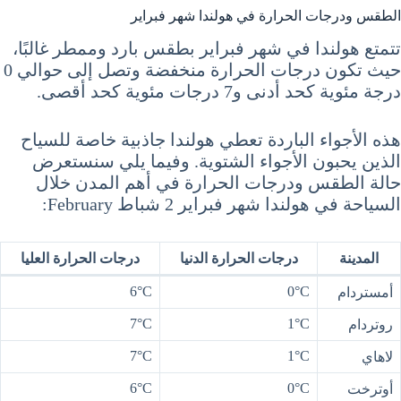
الطقس ودرجات الحرارة في هولندا شهر فبراير
تتمتع هولندا في شهر فبراير بطقس بارد وممطر غالبًا،
حيث تكون درجات الحرارة منخفضة وتصل إلى حوالي 0
درجة مئوية كحد أدنى و7 درجات مئوية كحد أقصى.
هذه الأجواء الباردة تعطي هولندا جاذبية خاصة للسياح
الذين يحبون الأجواء الشتوية. وفيما يلي سنستعرض
حالة الطقس ودرجات الحرارة في أهم المدن خلال
السياحة في هولندا شهر فبراير 2 شباط February:
المدينة
درجات الحرارة الدنيا
درجات الحرارة العليا
6°C
0°C
أمستردام
7°C
1°C
روتردام
7°C
1°C
لاهاي
6°C
0°C
أوترخت