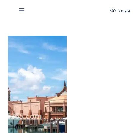
لتجاوز
لى
سياحة 365
لمحتوى