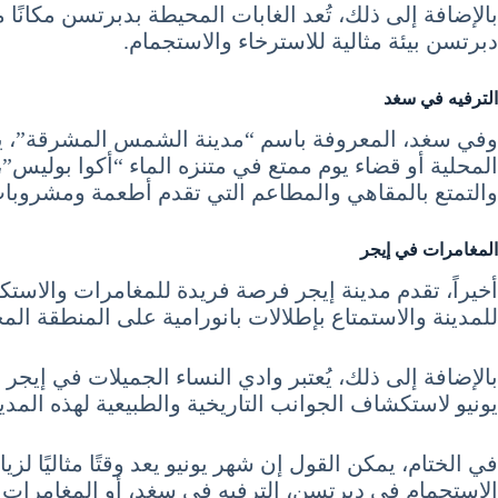
بالإضافة إلى ذلك، تُعد الغابات المحيطة بدبرتسن مكانًا 
دبرتسن بيئة مثالية للاسترخاء والاستجمام.
الترفيه في سغد
وفي سغد، المعروفة باسم “مدينة الشمس المشرقة”، يسا
المحلية أو قضاء يوم ممتع في متنزه الماء “أكوا بوليس
والتمتع بالمقاهي والمطاعم التي تقدم أطعمة ومشروبات
المغامرات في إيجر
أخيراً، تقدم مدينة إيجر فرصة فريدة للمغامرات والاست
للمدينة والاستمتاع بإطلالات بانورامية على المنطقة الم
بالإضافة إلى ذلك، يُعتبر وادي النساء الجميلات في إيجر 
يونيو لاستكشاف الجوانب التاريخية والطبيعية لهذه المدي
في الختام، يمكن القول إن شهر يونيو يعد وقتًا مثاليًا
الاستجمام في دبرتسن، الترفيه في سغد، أو المغامرات في