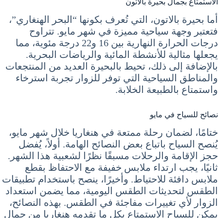
الاستمتاع بجمال بحيرة بالاتون
أما بحيرة بالاتون، التي تُعرف بكونها “البحر الهنغاري”،
فتعتبر وجهة سياحية مميزة في شهر مايو. تتراوح
درجات الحرارة النهارية بين 16 و22 درجة مئوية، مما
يجعلها مثالية للأنشطة المائية والرياضات البحرية.
بالإضافة إلى ذلك، تحيط بالبحيرة العديد من المنتجعات
والمناطق السياحية التي توفر للزوار تجربة استرخاء
واستمتاع بالطبيعة الخلابة.
نصائح للسياح في مايو
ختامًا، لضمان رحلة ممتعة في هنغاريا خلال شهر مايو،
يُنصح السياح باتباع بعض النصائح الهامة. أولاً، يُفضل
حجز الإقامة والرحلات مسبقًا نظرًا لشعبية هذا الشهر.
ثانيًا، يجب ارتداء ملابس خفيفة مع الاحتفاظ بقطع
ملابس دافئة للاحتياط. وأخيرًا، ينصح باستخدام تطبيقات
الطقس لتحديثات الطقس اليومية، مما يضمن استعداد
الزوار لأي تغييرات مفاجئة في الطقس. بهذه النصائح،
يمكن للسياح الاستمتاع بكل ما تقدمه هنغاريا من جمال