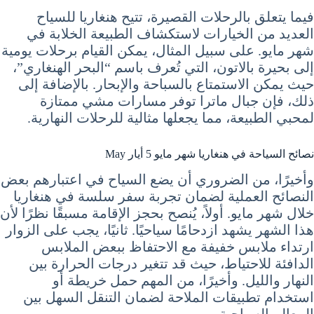
فيما يتعلق بالرحلات القصيرة، تتيح هنغاريا للسياح
العديد من الخيارات لاستكشاف الطبيعة الخلابة في
شهر مايو. على سبيل المثال، يمكن القيام برحلات يومية
إلى بحيرة بالاتون، التي تُعرف باسم “البحر الهنغاري”،
حيث يمكن الاستمتاع بالسباحة والإبحار. بالإضافة إلى
ذلك، فإن جبال ماترا توفر مسارات مشي ممتازة
لمحبي الطبيعة، مما يجعلها مثالية للرحلات النهارية.
نصائح السياحة في هنغاريا شهر مايو 5 أيار May
وأخيرًا، من الضروري أن يضع السياح في اعتبارهم بعض
النصائح العملية لضمان تجربة سفر سلسة في هنغاريا
خلال شهر مايو. أولاً، يُنصح بحجز الإقامة مسبقًا نظرًا لأن
هذا الشهر يشهد ازدحامًا سياحيًا. ثانيًا، يجب على الزوار
ارتداء ملابس خفيفة مع الاحتفاظ ببعض الملابس
الدافئة للاحتياط، حيث قد تتغير درجات الحرارة بين
النهار والليل. وأخيرًا، من المهم حمل خريطة أو
استخدام تطبيقات الملاحة لضمان التنقل السهل بين