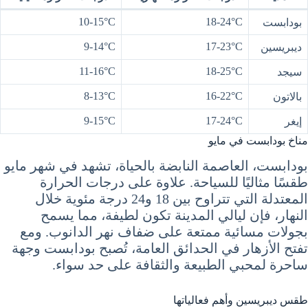
10-15°C
18-24°C
بودابست
9-14°C
17-23°C
ديبريسين
11-16°C
18-25°C
سيجد
8-13°C
16-22°C
بالاتون
9-15°C
17-24°C
إيغر
مناخ بودابست في مايو
بودابست، العاصمة النابضة بالحياة، تشهد في شهر مايو
طقسًا مثاليًا للسياحة. علاوة على درجات الحرارة
المعتدلة التي تتراوح بين 18 و24 درجة مئوية خلال
النهار، فإن ليالي المدينة تكون لطيفة، مما يسمح
بجولات مسائية ممتعة على ضفاف نهر الدانوب. ومع
تفتح الأزهار في الحدائق العامة، تُصبح بودابست وجهة
ساحرة لمحبي الطبيعة والثقافة على حد سواء.
طقس ديبريسين وأهم فعالياتها