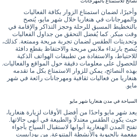
نصائح للاستمتاع بالمهرجانات
وأخيرًا، لضمان استمتاع الزوار بكافة الفعاليات
والمهرجانات في هنغاريا خلال شهر مايو، يُنصح
بالتخطيط المسبق للرحلة وحجز التذاكر والإقامة في
وقت مبكر. كما يُفضل التحقق من جداول الفعاليات
وتحديثات الطقس لضمان تجربة مريحة وممتعة. كذلك،
يُنصح بارتداء ملابس مريحة والاحتفاظ بقطع دافئة
للاحتياط، والاستفادة من تطبيقات الهواتف الذكية
للحصول على معلومات دقيقة حول المواقع والفعاليات.
بهذه النصائح، يمكن للزوار الاستمتاع بكل ما تقدمه
هنغاريا من فعاليات ثقافية ومهرجانات رائعة في شهر
مايو.
السياحة في مدن هنغاريا شهر مايو
يعد شهر مايو واحدًا من أفضل الأوقات لزيارة هنغاريا،
حيث يكون الطقس معتدلًا والطبيعة في أبهى حالاتها.
تفتح المدن الهنغارية أبوابها لاستقبال السياح بأجواء
مفعمة بالحيوية والأنشطة المتنوعة. من بودابست