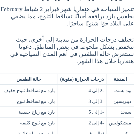
تتميز السياحة في هنغاريا شهر فبراير 2 شباط February
بطقس بارد يرافقه أحيانًا تساقط الثلوج، مما يضفي
على البلاد جوًا شتويًا ساحرًا.
تختلف درجات الحرارة من مدينة إلى أخرى، حيث
تنخفض بشكل ملحوظ في بعض المناطق. دعونا
نستعرض حالة الطقس في أهم المدن السياحية في
هنغاريا خلال هذا الشهر.
المدينة
درجات الحرارة (مئوية)
حالة الطقس
بودابست
-2 إلى 4
بارد مع تساقط ثلوج خفيف
ديبريسين
-3 إلى 3
بارد مع تساقط ثلوج
سيجد
-1 إلى 5
بارد مع رياح خفيفة
ميشكولتس
-4 إلى 2
بارد مع ثلوج كثيفة
بيكس
0 إلى 6
بارد مع سماء غائمة