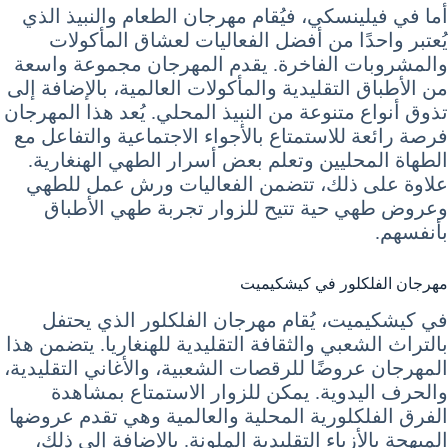
أما في فيلينسكي، فيُقام مهرجان الطعام والنبيذ الذي
يُعتبر واحدًا من أفضل الفعاليات لعشاق المأكولات
والمشروبات الفاخرة. يقدم المهرجان مجموعة واسعة
من الأطباق التقليدية والمأكولات العالمية، بالإضافة إلى
تذوق أنواع متنوعة من النبيذ المحلي. يُعد هذا المهرجان
فرصة رائعة للاستمتاع بالأجواء الاجتماعية والتفاعل مع
الطهاة المحليين وتعلم بعض أسرار الطهي الهنغارية.
علاوة على ذلك، تتضمن الفعاليات ورش عمل للطهي
وعروض طهي حية تتيح للزوار تجربة طهي الأطباق
بأنفسهم.
مهرجان الفلكلور في كيشكيميت
في كيشكيميت، يُقام مهرجان الفلكلور الذي يحتفل
بالتراث الشعبي والثقافة التقليدية للهنغاريا. يتضمن هذا
المهرجان عروضًا للرقصات الشعبية، والأغاني التقليدية،
والحرف اليدوية. يمكن للزوار الاستمتاع بمشاهدة
الفرق الفلكلورية المحلية والعالمية وهي تقدم عروضها
المبهجة بالأزياء التقليدية الملونة. بالإضافة إلى ذلك،