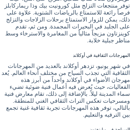
توفر منتجعات التزلج مثل كورونيت بيك وذا ريماركابلز
فرصاً رائعة للاستمتاع بالرياضات الشتوية. علاوة على
ذلك، يمكن للزوار الاستمتاع برحلات الزلاجات والتزلج
على الجليد في البحيرات المجمدة. ومن ثم، تقدم
كوينزتاون مزيجاً مثالياً من المغامرة والاسترخاء وسط
مناظر جبلية خلابة.
المهرجانات الثقافية في أوكلاند
في شهر يونيو، تزدهر أوكلاند بالعديد من المهرجانات
الثقافية التي تجذب السياح من مختلف أنحاء العالم. يُعد
مهرجان الأضواء في أوكلاند واحداً من أبرز هذه
الفعاليات، حيث يُعرض فيه أعمال فنية ضوئية تضيء
سماء المدينة ليلاً. بالإضافة إلى ذلك، تقام معارض فنية
ومسرحيات تعكس التراث الثقافي الغني للمنطقة.
بالتالي، توفر هذه المهرجانات تجربة ثقافية غنية تجمع
بين الترفيه والتعليم.
السياحة في ويلينغتون