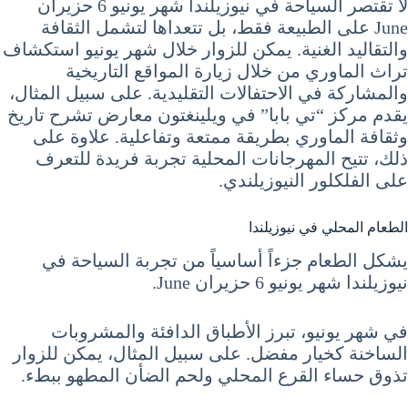
لا تقتصر السياحة في نيوزيلندا شهر يونيو 6 حزيران
June على الطبيعة فقط، بل تتعداها لتشمل الثقافة
والتقاليد الغنية. يمكن للزوار خلال شهر يونيو استكشاف
تراث الماوري من خلال زيارة المواقع التاريخية
والمشاركة في الاحتفالات التقليدية. على سبيل المثال،
يقدم مركز “تي بابا” في ويلينغتون معارض تشرح تاريخ
وثقافة الماوري بطريقة ممتعة وتفاعلية. علاوة على
ذلك، تتيح المهرجانات المحلية تجربة فريدة للتعرف
على الفلكلور النيوزيلندي.
الطعام المحلي في نيوزيلندا
يشكل الطعام جزءاً أساسياً من تجربة السياحة في
نيوزيلندا شهر يونيو 6 حزيران June.
في شهر يونيو، تبرز الأطباق الدافئة والمشروبات
الساخنة كخيار مفضل. على سبيل المثال، يمكن للزوار
تذوق حساء القرع المحلي ولحم الضأن المطهو ببطء.