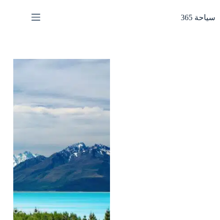
لتجاوز
لى
سياحة 365
لمحتوى