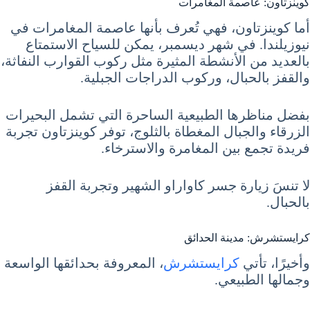
كوينزتاون: عاصمة المغامرات
أما كوينزتاون، فهي تُعرف بأنها عاصمة المغامرات في
نيوزيلندا. في شهر ديسمبر، يمكن للسياح الاستمتاع
بالعديد من الأنشطة المثيرة مثل ركوب القوارب النفاثة،
والقفز بالحبال، وركوب الدراجات الجبلية.
بفضل مناظرها الطبيعية الساحرة التي تشمل البحيرات
الزرقاء والجبال المغطاة بالثلوج، توفر كوينزتاون تجربة
فريدة تجمع بين المغامرة والاسترخاء.
لا تنسَ زيارة جسر كاواراو الشهير وتجربة القفز
بالحبال.
كرايستشرش: مدينة الحدائق
وأخيرًا، تأتي
كرايستشرش
، المعروفة بحدائقها الواسعة
وجمالها الطبيعي.