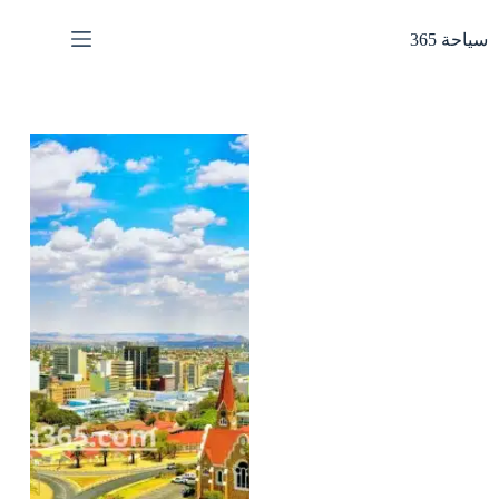
لتجاوز
لى
سياحة 365
لمحتوى