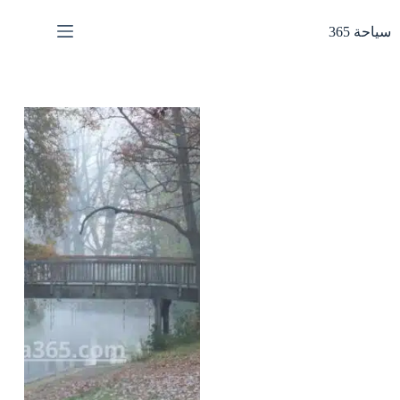
لتجاوز
لى
سياحة 365
لمحتوى