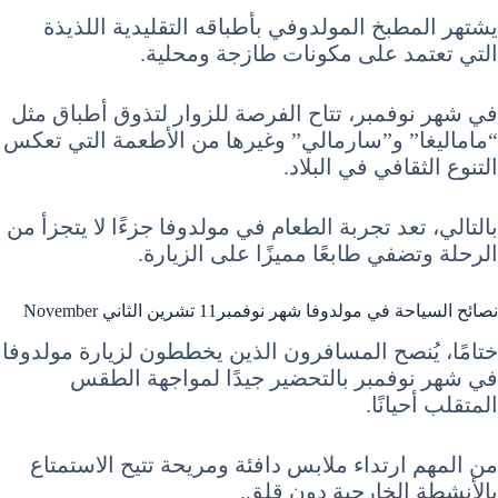
يشتهر المطبخ المولدوفي بأطباقه التقليدية اللذيذة
التي تعتمد على مكونات طازجة ومحلية.
في شهر نوفمبر، تتاح الفرصة للزوار لتذوق أطباق مثل
“ماماليغا” و”سارمالي” وغيرها من الأطعمة التي تعكس
التنوع الثقافي في البلاد.
بالتالي، تعد تجربة الطعام في مولدوفا جزءًا لا يتجزأ من
الرحلة وتضفي طابعًا مميزًا على الزيارة.
نصائح السياحة في مولدوفا شهر نوفمبر11 تشرين الثاني November
ختامًا، يُنصح المسافرون الذين يخططون لزيارة مولدوفا
في شهر نوفمبر بالتحضير جيدًا لمواجهة الطقس
المتقلب أحيانًا.
من المهم ارتداء ملابس دافئة ومريحة تتيح الاستمتاع
بالأنشطة الخارجية دون قلق.