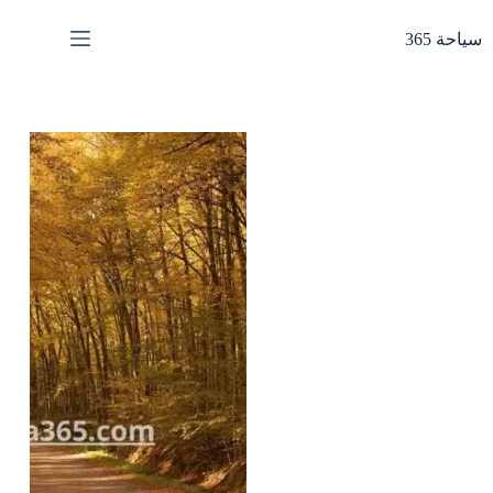
لتجاوز
لى
سياحة 365
لمحتوى