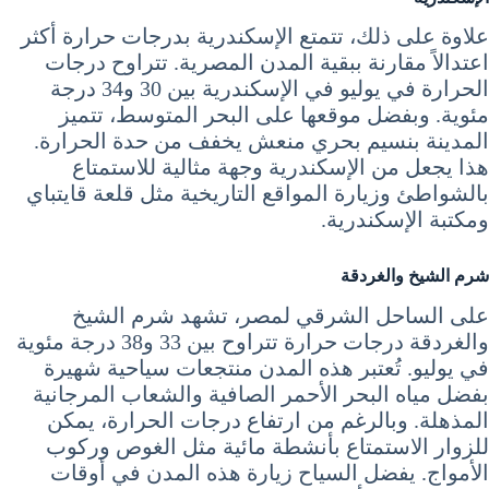
علاوة على ذلك، تتمتع الإسكندرية بدرجات حرارة أكثر
اعتدالاً مقارنة ببقية المدن المصرية. تتراوح درجات
الحرارة في يوليو في الإسكندرية بين 30 و34 درجة
مئوية. وبفضل موقعها على البحر المتوسط، تتميز
المدينة بنسيم بحري منعش يخفف من حدة الحرارة.
هذا يجعل من الإسكندرية وجهة مثالية للاستمتاع
بالشواطئ وزيارة المواقع التاريخية مثل قلعة قايتباي
ومكتبة الإسكندرية.
شرم الشيخ والغردقة
على الساحل الشرقي لمصر، تشهد شرم الشيخ
والغردقة درجات حرارة تتراوح بين 33 و38 درجة مئوية
في يوليو. تُعتبر هذه المدن منتجعات سياحية شهيرة
بفضل مياه البحر الأحمر الصافية والشعاب المرجانية
المذهلة. وبالرغم من ارتفاع درجات الحرارة، يمكن
للزوار الاستمتاع بأنشطة مائية مثل الغوص وركوب
الأمواج. يفضل السياح زيارة هذه المدن في أوقات