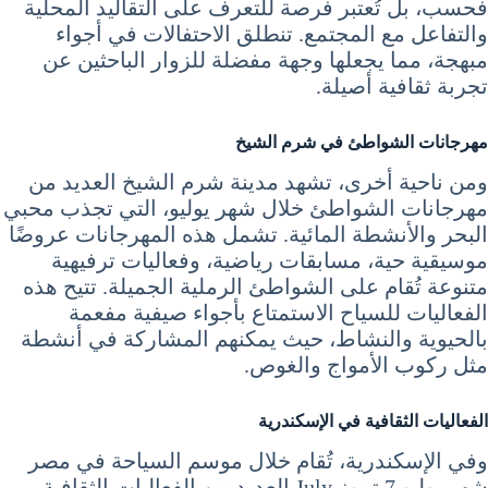
فحسب، بل تُعتبر فرصة للتعرف على التقاليد المحلية
والتفاعل مع المجتمع. تنطلق الاحتفالات في أجواء
مبهجة، مما يجعلها وجهة مفضلة للزوار الباحثين عن
تجربة ثقافية أصيلة.
مهرجانات الشواطئ في شرم الشيخ
ومن ناحية أخرى، تشهد مدينة شرم الشيخ العديد من
مهرجانات الشواطئ خلال شهر يوليو، التي تجذب محبي
البحر والأنشطة المائية. تشمل هذه المهرجانات عروضًا
موسيقية حية، مسابقات رياضية، وفعاليات ترفيهية
متنوعة تُقام على الشواطئ الرملية الجميلة. تتيح هذه
الفعاليات للسياح الاستمتاع بأجواء صيفية مفعمة
بالحيوية والنشاط، حيث يمكنهم المشاركة في أنشطة
مثل ركوب الأمواج والغوص.
الفعاليات الثقافية في الإسكندرية
وفي الإسكندرية، تُقام خلال موسم السياحة في مصر
شهر يوليو 7 تموز July العديد من الفعاليات الثقافية