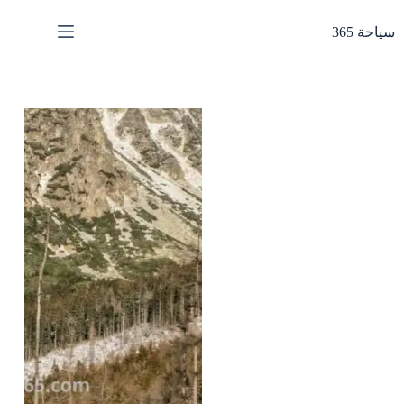
لتجاوز
لى
سياحة 365
لمحتوى