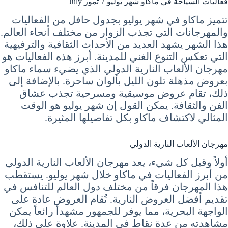
فعاليات السياحة في ماكاو شهر يوليو 7 تموز July
تتميز ماكاو في شهر يوليو بجدول حافل من الفعاليات
والمهرجانات التي تجذب الزوار من مختلف أنحاء العالم.
هذا الشهر يشهد العديد من الأحداث الثقافية والترفيهية
التي تعكس التنوع الغني للمدينة. أبرز هذه الفعاليات هو
مهرجان الألعاب النارية الدولي الذي يضيء سماء ماكاو
بعروض مذهلة تلون الليل بألوان ساحرة. بالإضافة إلى
ذلك، تقام عروض موسيقية ومسرحية تجذب عشاق
الفن والثقافة. يمكن القول إن شهر يوليو هو الوقت
المثالي لاكتشاف ماكاو بكل تفاصيلها المثيرة.
مهرجان الألعاب النارية الدولي
أولاً وقبل كل شيء، يعد مهرجان الألعاب النارية الدولي
من أبرز الفعاليات في ماكاو خلال شهر يوليو. يستقطب
هذا المهرجان فرقاً من مختلف دول العالم للتنافس في
تقديم أفضل العروض النارية. تُقام العروض عادة على
الواجهة البحرية، مما يوفر للجمهور مشهداً رائعاً يمكن
مشاهدته من عدة نقاط في المدينة. علاوة على ذلك،