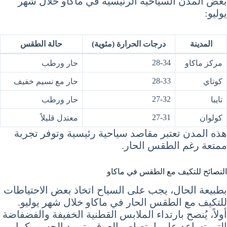
بعض المدن السياحية الرئيسية في ماكاو خلال شهر
يوليو:
المدينة
درجات الحرارة (مئوية)
حالة الطقس
28-34
مركز ماكاو
حار ورطب
28-33
كوتاي
حار مع نسيم خفيف
27-32
تايبا
حار ورطب
27-31
كولوان
معتدل قليلاً
هذه المدن تعتبر مقاصد سياحية رئيسية وتوفر تجربة
ممتعة رغم الطقس الحار.
النصائح للتكيف مع الطقس في ماكاو
بطبيعة الحال، يجب على السياح اتخاذ بعض الاحتياطات
للتكيف مع الطقس الحار في ماكاو خلال شهر يوليو.
أولاً، يُنصح بارتداء الملابس القطنية الخفيفة والفضفاضة
التي تساعد على امتصاص العرق وتبريد الجسم. كما