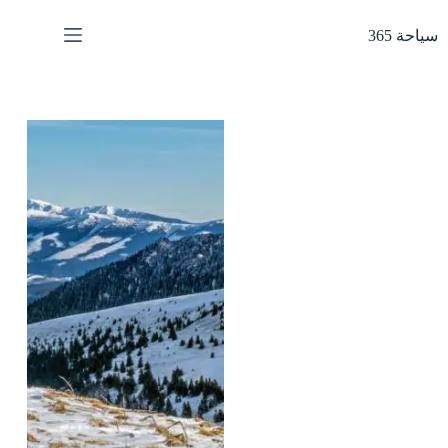
لتجاوز
لى
سياحة 365
لمحتوى