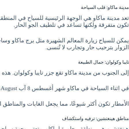
مدينة ماكاو: قلب السياحة
تكون متفرقة ولكنها تساعد في تلطيف الجو الحار.
يمكن للسياح زيارة المعالم الشهيرة مثل برج ماكاو وساحة
الزوار بترحيب حار وتجارب لا تُنسى.
تايبا وكولوان: جمال الطبيعة
إلى الجنوب من مدينة ماكاو تقع جزر تايبا وكولوان. هذه ا
في اثناء السياحة في ماكاو شهر أغسطس 8 آب August، تكون درجات الحرارة في تايبا وكولوان مشابهة لماكاو، حيث تتراوح بين 25 و30 درجة مئوية.
الأمطار تكون أكثر شيوعًا، مما يجعل الغابات والمناطق 
مناطق هينغتشين: ترفيه واستكشاف