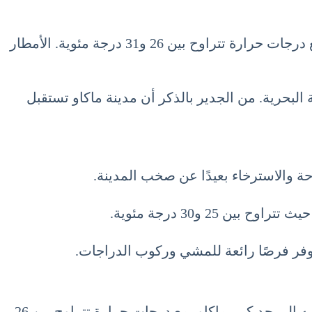
تعد مدينة ماكاو هي الوجهة الرئيسية للسياح في المنطقة. في شهر أغسطس، يكون الطقس في ماكاو معتدلاً مع درجات حرارة تتراوح بين 26 و31 درجة مئوية. الأمطار
البحرية. من الجدير بالذكر أن مدينة ماكاو تستقبل
احة والاسترخاء بعيدًا عن صخب المدينة.
توفر فرصًا رائعة للمشي وركوب الدراجات.
هينغتشين هي منطقة مجاورة لماكاو، وتعتبر وجهة سياحية ناشئة. الطقس في هينغتشين خلال شهر أغسطس يشبه إلى حد كبير ماكاو، مع درجات حرارة تتراوح بين 26