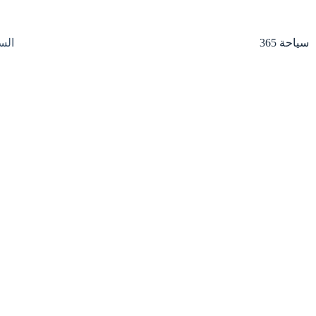
لتجاوز
لى
لمحتوى
سياحة 365
الس