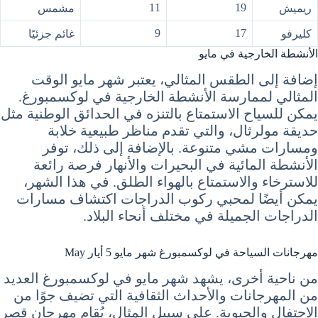
11
19
ريميش
مشمس
9
17
كليرفو
غائم جزئيًا
الأنشطة الخارجية في مايو
إضافة إلى الطقس المثالي، يعتبر شهر مايو الوقت
المثالي لممارسة الأنشطة الخارجية في لوكسمبورغ.
يمكن للسياح الاستمتاع بالتنزه في الحدائق الوطنية مثل
حديقة مولرثال، والتي تقدم مناظر طبيعية خلابة
ومسارات مشي متنوعة. بالإضافة إلى ذلك، توفر
الأنشطة المائية في البحيرات والأنهار فرصة رائعة
للاسترخاء والاستمتاع بالهواء الطلق. في هذا الشهر،
يمكن أيضًا لمحبي ركوب الدراجات اكتشاف مسارات
الدراجات الجميلة في مختلف أنحاء البلاد.
مهرجانات السياحة في لوكسمبورغ شهر مايو 5 أيار May
من ناحية أخرى، يشهد شهر مايو في لوكسمبورغ العديد
من المهرجانات والأحداث الثقافية التي تضيف جوًا من
الاحتفال والحيوية. على سبيل المثال، يُقام مهرجان قصر