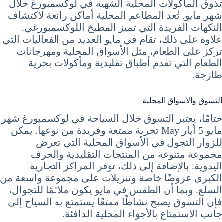
تذوق المأكولات المحلية الشهية في لوكسمبورغ خلال
شهر مايو. تُعد المطاعم المحلية أماكن رائعة لاكتشاف
النكهات الفريدة التي تميز المطبخ اللوكسمبورغي.
علاوة على ذلك، تقام في مايو العديد من الفعاليات التي
تركز على الطعام، مثل الأسواق المحلية ومهرجانات
الطعام التي تقدم أطباق تقليدية ومأكولات بحرية
طازجة.
التسوق والأسواق المحلية
ختامًا، يعتبر التسوق خلال السياحة في لوكسمبورغ شهر
مايو 5 أيار May تجربة ممتعة وفريدة من نوعها. يمكن
للزوار التجول في الأسواق المحلية التي تعرض
مجموعة متنوعة من المنتجات التقليدية والحرف
اليدوية. بالإضافة إلى ذلك، توفر المراكز التجارية
الكبرى عروضًا خاصة وتنزيلات على مجموعة واسعة من
السلع. وبما أن الطقس في مايو يكون ملائمًا للتجوال،
فإن التسوق يصبح نشاطًا ممتعًا يستمتع به السياح إلى
جانب الاستمتاع بالأجواء المحلية الدافئة.