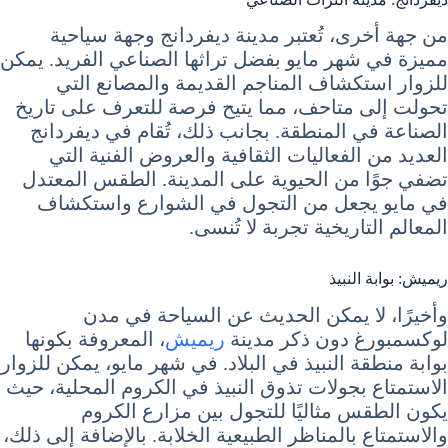
من جهة أخرى، تُعتبر مدينة ديفردانج وجهة سياحية
مميزة في شهر مايو بفضل تراثها الصناعي الفريد. يمكن
للزوار استكشاف المناجم القديمة والمصانع التي
تحولت إلى متاحف، مما يتيح فرصة للتعرف على تاريخ
الصناعة في المنطقة. بجانب ذلك، تُقام في ديفردانج
العديد من الفعاليات الثقافية والعروض الفنية التي
تضفي جوًا من الحيوية على المدينة. الطقس المعتدل
في مايو يجعل من التجول في الشوارع واستكشاف
المعالم التاريخية تجربة لا تُنسى.
ريميش: بوابة النبيذ
وأخيرًا، لا يمكن الحديث عن السياحة في مدن
لوكسمبورغ دون ذكر مدينة
ريميش
، المعروفة بكونها
بوابة منطقة النبيذ في البلاد. في شهر مايو، يمكن للزوار
الاستمتاع بجولات تذوق النبيذ في الكروم المحلية، حيث
يكون الطقس مثاليًا للتجول بين مزارع الكروم
والاستمتاع بالمناظر الطبيعية الخلابة. بالإضافة إلى ذلك،