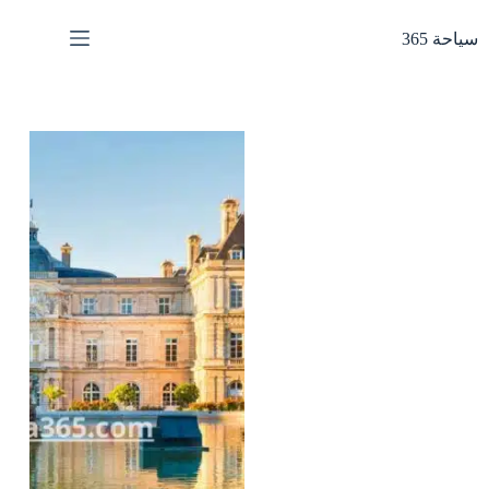
لتجاوز
لى
سياحة 365
لمحتوى