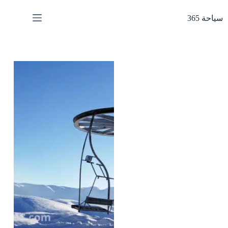
لتجاوز
لى
سياحة 365
لمحتوى