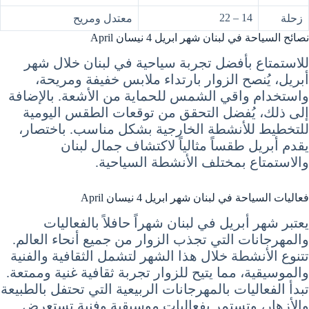
14 – 22
زحلة
معتدل ومريح
نصائح السياحة في لبنان شهر ابريل 4 نيسان April
للاستمتاع بأفضل تجربة سياحية في لبنان خلال شهر
أبريل، يُنصح الزوار بارتداء ملابس خفيفة ومريحة،
واستخدام واقي الشمس للحماية من الأشعة. بالإضافة
إلى ذلك، يُفضل التحقق من توقعات الطقس اليومية
للتخطيط للأنشطة الخارجية بشكل مناسب. باختصار،
يقدم أبريل طقساً مثالياً لاكتشاف جمال لبنان
والاستمتاع بمختلف الأنشطة السياحية.
فعاليات السياحة في لبنان شهر ابريل 4 نيسان April
يعتبر شهر أبريل في لبنان شهراً حافلاً بالفعاليات
والمهرجانات التي تجذب الزوار من جميع أنحاء العالم.
تتنوع الأنشطة خلال هذا الشهر لتشمل الثقافية والفنية
والموسيقية، مما يتيح للزوار تجربة ثقافية غنية وممتعة.
تبدأ الفعاليات بالمهرجانات الربيعية التي تحتفل بالطبيعة
والأزهار، وتستمر بفعاليات موسيقية وفنية تستعرض