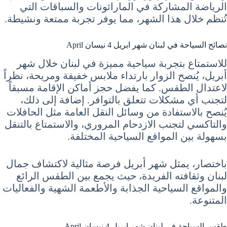
الرياضة المشاركة في الماراثونات والسباقات التي
تُنظم خلال هذا الشهر، مما يوفر تجربة ممتعة ونشيطة.
نصائح السياحة في لبنان شهر ابريل 4 نيسان April
للاستمتاع بتجربة سياحية مميزة في لبنان خلال شهر
أبريل، يُنصح الزوار بارتداء ملابس خفيفة ومريحة، نظراً
لاعتدال الطقس. كما يفضل حجز أماكن الإقامة مسبقاً
لتجنب أي مشكلات تتعلق بالتوافر. إضافة إلى ذلك،
يُنصح بالاستفادة من وسائل النقل العامة مثل الحافلات
والتاكسي لتجنب الازدحام المروري، والاستمتاع بالتنقل
بسهولة بين المواقع السياحية المختلفة.
باختصار، يمثل شهر أبريل فرصة مثالية لاكتشاف جمال
لبنان وثقافته الفريدة، حيث يجمع بين الطقس الرائع
والمواقع السياحية الجذابة والأطعمة الشهية والفعاليات
المتنوعة.
طقس السياحة في لبنان شهر ابريل 4 نيسان April