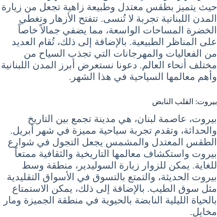
حيث يتميز بطقس معتدل وطبيعة زاهية تجعل من زيارة
المدن اللبنانية تجربة لا تُنسى. تتفتح الأزهار وتغطي
الخضرة المساحات الواسعة، مما يضفي جمالاً خاصاً
على المناظر الطبيعية. بالإضافة إلى ذلك، تُقام العديد
من الفعاليات والمهرجانات التي تجذب السياح من
مختلف أنحاء العالم. دعونا نستعرض أبرز المدن اللبنانية
وأهم معالمها السياحية في هذا الشهر.
بيروت: القلب النابض
بيروت، عاصمة لبنان، هي مدينة تجمع بين التاريخ
والحداثة، وتقدم تجربة سياحية مميزة في شهر أبريل.
الطقس المعتدل والمشمس يجعل التجول في شوارع
بيروت واستكشاف معالمها التاريخية والثقافية ممتعاً
للغاية. يمكن للزوار زيارة السوليدير، منطقة وسط
بيروت الحديثة، والتمتع بالتسوق في الأسواق التقليدية
مثل سوق الطيب. بالإضافة إلى ذلك، يمكن الاستمتاع
بالحياة الليلية النابضة بالحيوية في منطقة الجميزة ومار
مخايل.