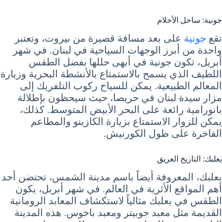
جونية: ساحل الأحلام
تقع
جونية
على بعد مسافة قصيرة من بيروت، وتعتبر
واحدة من أبرز الوجهات السياحية في لبنان. في شهر
أبريل، تكون جونية في أبهى حللها بفضل الطقس
اللطيف الذي يسمح بالاستمتاع بالأنشطة البحرية وزيارة
المعالم الطبيعية. يمكن للسياح ركوب التلفريك إلى
مزار سيدة لبنان في حريصا، حيث سيحظون بإطلالة
بانورامية رائعة على البحر الأبيض المتوسط. كذلك،
يمكن للزوار الاستمتاع بزيارة الكازينو والمطاعم
الفاخرة على طول الكورنيش.
بعلبك: التاريخ العريق
بعلبك، المعروفة أيضاً باسم مدينة الشمس، تحتضن أحد
أهم المواقع الأثرية في العالم. في شهر أبريل، يكون
الطقس في بعلبك مثالياً لاستكشاف المعابد الرومانية
القديمة مثل معبد جوبيتر ومعبد باخوس. هذه المدينة