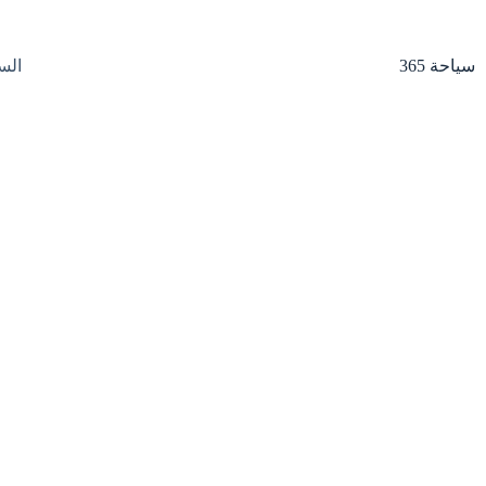
لتجاوز
لى
لمحتوى
سياحة 365
الس