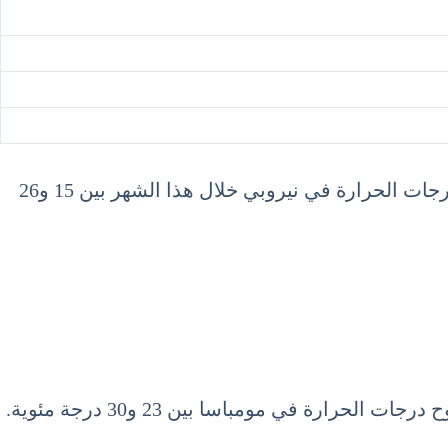
نيروبي، عاصمة كينيا، تتمتع بطقس معتدل طوال العام، ويكون شهر سبتمبر من أفضل الأوقات لزيارتها. تتراوح درجات الحرارة في نيروبي خلال هذا الشهر بين 15 و26
رة في مومباسا بين 23 و30 درجة مئوية.