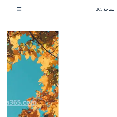
لتجاوز
لى
سياحة 365
لمحتوى