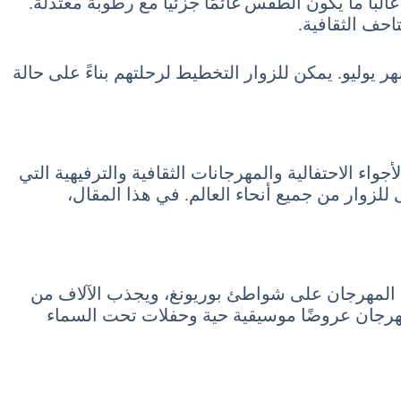
 حرارة تتراوح بين 24 و29 درجة مئوية في شهر يوليو. غالبًا ما يكون الطقس غائمًا جزئيًا مع رطوبة معتدلة.
احف الثقافية.
يوليو. يمكن للزوار التخطيط لرحلتهم بناءً على حالة
واء الاحتفالية والمهرجانات الثقافية والترفيهية التي
 للزوار من جميع أنحاء العالم. في هذا المقال،
 هذا المهرجان على شواطئ بوريونغ، ويجذب الآلاف من
لمهرجان عروضًا موسيقية حية وحفلات تحت السماء