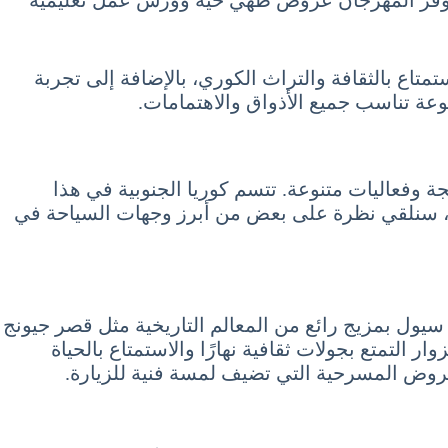
 خلال السياحة في كوريا الجنوبية شهر يوليو 7 تموز July فرصة رائعة للاستمتاع بالثقافة والتراث الكوري، بالإضافة إلى تجربة
وعة تناسب جميع الأذواق والاهتمامات.
هجة وفعاليات متنوعة. تتسم كوريا الجنوبية في هذا
ال، سنلقي نظرة على بعض من أبرز وجهات السياحة في
ز سيول بمزيج رائع من المعالم التاريخية مثل قصر جيونج
ر التمتع بجولات ثقافية نهارًا والاستمتاع بالحياة
لعروض المسرحية التي تضيف لمسة فنية للزيارة.