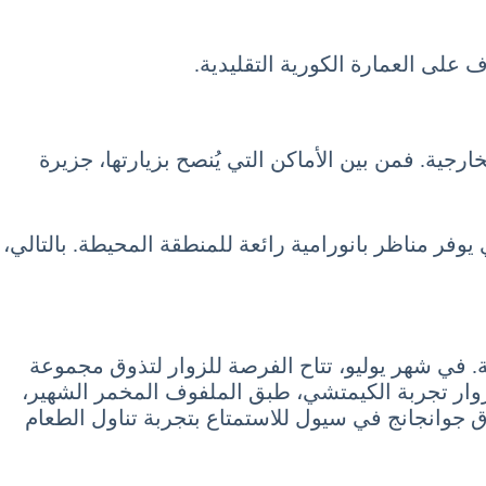
ف على العمارة الكورية التقليدية.
رصًا رائعة لعشاق الطبيعة والأنشطة الخارجية. فمن بين الأماكن التي يُنصح بزيارتها، جزيرة
يوفر مناظر بانورامية رائعة للمنطقة المحيطة. بالتالي،
ز July دون تجربة المأكولات التقليدية الشهية. في شهر يوليو، تتاح الفرصة للزوار لتذوق مجموعة
للزوار تجربة الكيمتشي، طبق الملفوف المخمر الشهير،
وق جوانجانج في سيول للاستمتاع بتجربة تناول الطعام