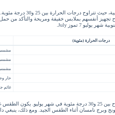
يعتبر شهر يوليو من أشهر الصيف ا
سياح تجهيز أنفسهم بملابس خفيفة ومريحة والتأكد من ح
وليو 7 تموز July.
درجات الحرارة (مئوية)
مشمس ج
مشمس
مشمس 
حار وج
غائم جزئ
سيول، عاصمة كوريا الجنوبية، تشهد درجات حرارة تتراوح بين 25 و30 درجة م
ونج وبرج نامسان أثناء الطقس الجيد. ومع ذلك، ينبغي دا