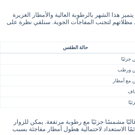
لحارة في كوريا الجنوبية، حيث تتراوح درجات الحرارة بين 25 و30 درجة مئوية. يتميز هذا الشهر بالرطوبة العالية والأمطار الغزيرة
مل مظلاتهم لتجنب المفاجآت الجوية. سنلقي نظرة على
حالة الطقس
زئيًا
 ورطب
مع أمطار
اف
يًا
ئوية في شهر يوليو. يكون الطقس غالبًا مشمسًا جزئيًا مع رطوبة مرتفعة. يمكن للزوار
ئمًا الاستعداد لاحتمالية هطول أمطار مفاجئة بسبب