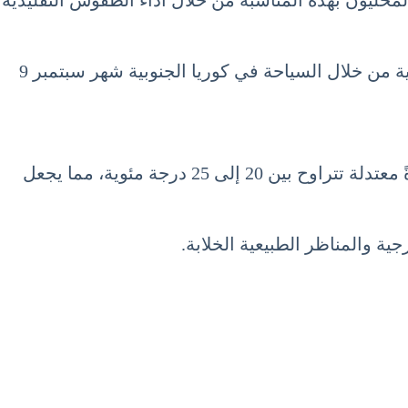
محليون بهذه المناسبة من خلال أداء الطقوس التقليدية
كما يمكن للسياح المشاركة في الأنشطة المختلفة مثل تذوق الأطعمة التقليدية ومشاهدة العروض الفنية والتراثية من خلال السياحة في كوريا الجنوبية شهر سبتمبر 9
إضافة إلى ذلك، يتميز شهر سبتمبر في كوريا الجنوبية بطقس معتدل ومثالي للسياحة. درجات الحرارة تكون عادةً معتدلة تتراوح بين 20 إلى 25 درجة مئوية، مما يجعل
جية والمناظر الطبيعية الخلابة.