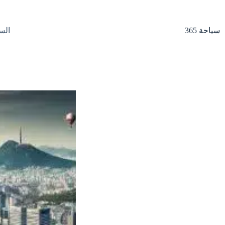
لتجاوز
لى
لمحتوى
سياحة 365
الس