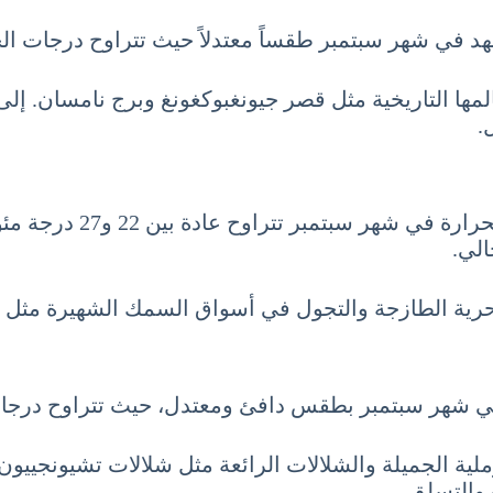
هر سبتمبر طقساً معتدلاً حيث تتراوح درجات الحرارة بين 20 و25 
ا التاريخية مثل قصر جيونغبوكغونغ وبرج نامسان. إلى
.
أما في بوسان، المدينة 
لي.
 البحرية الطازجة والتجول في أسواق السمك الشهيرة مث
سبتمبر بطقس دافئ ومعتدل، حيث تتراوح درجات الحرارة بين 23 
لية الجميلة والشلالات الرائعة مثل شلالات تشيونجييون و
والتسلق.