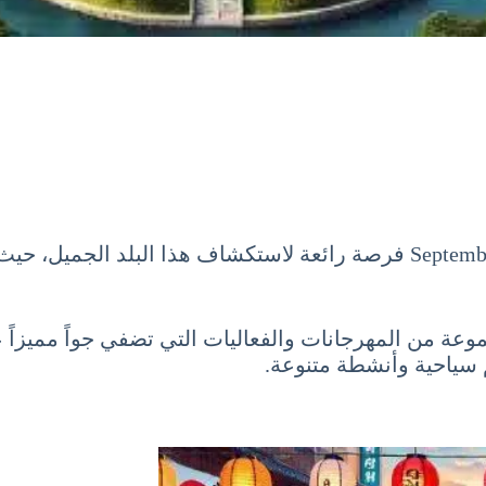
شهر سبتمبر 9 أيلول September فرصة رائعة لاستكشاف هذا الب
وعة من المهرجانات والفعاليات التي تضفي جواً مميزاً ع
م سياحية وأنشطة متنوعة.