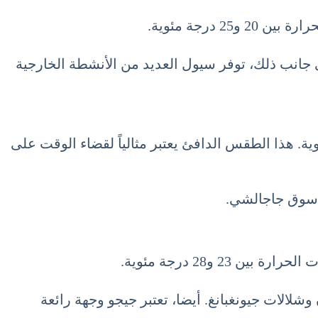
درجة مئوية.
 جانب ذلك، توفر سيول العديد من الأنشطة الخارجية
الساحلية الجميلة، فإن درجات الحرارة في شهر سبتمبر تتراوح عادة بين 22 و27 درجة مئوية. هذا الطقس الدافئ يعتبر مثالياً لقضاء الوقت على
ل سوق جاجالشي.
و28 درجة مئوية.
شلالات جيونغبانغ. أيضا، تعتبر جيجو وجهة رائعة