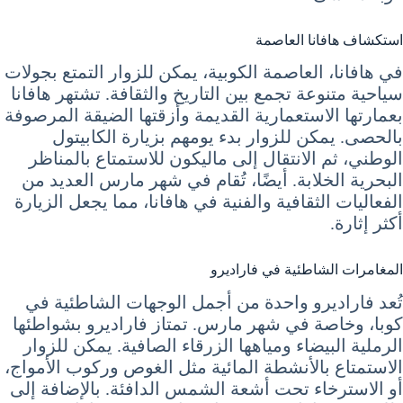
استكشاف هافانا العاصمة
في هافانا، العاصمة الكوبية، يمكن للزوار التمتع بجولات
سياحية متنوعة تجمع بين التاريخ والثقافة. تشتهر هافانا
بعمارتها الاستعمارية القديمة وأزقتها الضيقة المرصوفة
بالحصى. يمكن للزوار بدء يومهم بزيارة الكابيتول
الوطني، ثم الانتقال إلى ماليكون للاستمتاع بالمناظر
البحرية الخلابة. أيضًا، تُقام في شهر مارس العديد من
الفعاليات الثقافية والفنية في هافانا، مما يجعل الزيارة
أكثر إثارة.
المغامرات الشاطئية في فاراديرو
تُعد فاراديرو واحدة من أجمل الوجهات الشاطئية في
كوبا، وخاصة في شهر مارس. تمتاز فاراديرو بشواطئها
الرملية البيضاء ومياهها الزرقاء الصافية. يمكن للزوار
الاستمتاع بالأنشطة المائية مثل الغوص وركوب الأمواج،
أو الاسترخاء تحت أشعة الشمس الدافئة. بالإضافة إلى