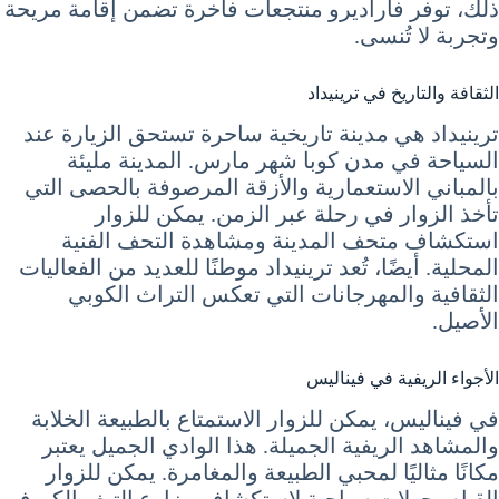
ذلك، توفر فاراديرو منتجعات فاخرة تضمن إقامة مريحة
وتجربة لا تُنسى.
الثقافة والتاريخ في ترينيداد
ترينيداد هي مدينة تاريخية ساحرة تستحق الزيارة عند
السياحة في مدن كوبا شهر مارس. المدينة مليئة
بالمباني الاستعمارية والأزقة المرصوفة بالحصى التي
تأخذ الزوار في رحلة عبر الزمن. يمكن للزوار
استكشاف متحف المدينة ومشاهدة التحف الفنية
المحلية. أيضًا، تُعد ترينيداد موطنًا للعديد من الفعاليات
الثقافية والمهرجانات التي تعكس التراث الكوبي
الأصيل.
الأجواء الريفية في فيناليس
في فيناليس، يمكن للزوار الاستمتاع بالطبيعة الخلابة
والمشاهد الريفية الجميلة. هذا الوادي الجميل يعتبر
مكانًا مثاليًا لمحبي الطبيعة والمغامرة. يمكن للزوار
القيام بجولات سياحية لاستكشاف مزارع التبغ والكهوف