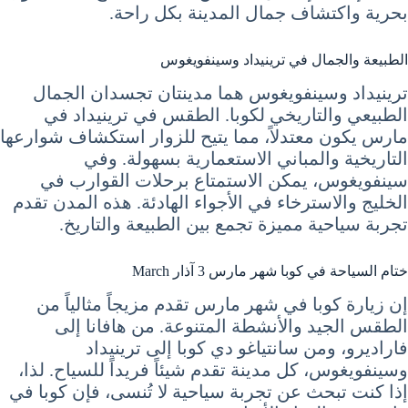
بحرية واكتشاف جمال المدينة بكل راحة.
الطبيعة والجمال في ترينيداد وسينفويغوس
ترينيداد وسينفويغوس هما مدينتان تجسدان الجمال
الطبيعي والتاريخي لكوبا. الطقس في ترينيداد في
مارس يكون معتدلاً، مما يتيح للزوار استكشاف شوارعها
التاريخية والمباني الاستعمارية بسهولة. وفي
سينفويغوس، يمكن الاستمتاع برحلات القوارب في
الخليج والاسترخاء في الأجواء الهادئة. هذه المدن تقدم
تجربة سياحية مميزة تجمع بين الطبيعة والتاريخ.
ختام السياحة في كوبا شهر مارس 3 آذار March
إن زيارة كوبا في شهر مارس تقدم مزيجاً مثالياً من
الطقس الجيد والأنشطة المتنوعة. من هافانا إلى
فاراديرو، ومن سانتياغو دي كوبا إلى ترينيداد
وسينفويغوس، كل مدينة تقدم شيئاً فريداً للسياح. لذا،
إذا كنت تبحث عن تجربة سياحية لا تُنسى، فإن كوبا في