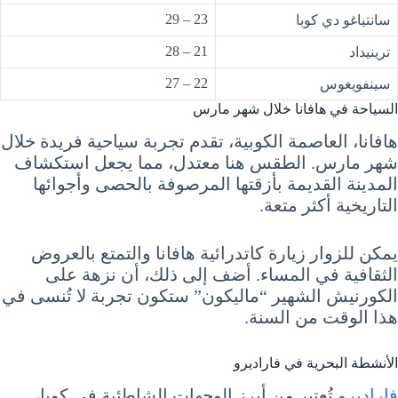
23 – 29
سانتياغو دي كوبا
21 – 28
ترينيداد
22 – 27
سينفويغوس
السياحة في هافانا خلال شهر مارس
هافانا، العاصمة الكوبية، تقدم تجربة سياحية فريدة خلال
شهر مارس. الطقس هنا معتدل، مما يجعل استكشاف
المدينة القديمة بأزقتها المرصوفة بالحصى وأجوائها
التاريخية أكثر متعة.
يمكن للزوار زيارة كاتدرائية هافانا والتمتع بالعروض
الثقافية في المساء. أضف إلى ذلك، أن نزهة على
الكورنيش الشهير “ماليكون” ستكون تجربة لا تُنسى في
هذا الوقت من السنة.
الأنشطة البحرية في فاراديرو
فاراديرو
تُعتبر من أبرز الوجهات الشاطئية في كوبا،