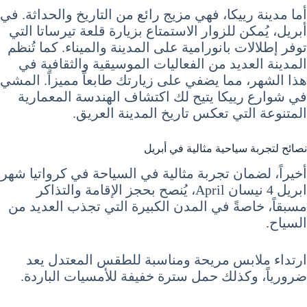
أما مدينة رييكا، فهي مزيج رائع من التاريخ والحداثة. في
أبريل، يُمكن للزوار الاستمتاع بزيارة قلعة تيرساتا التي
توفر إطلالات بانورامية على المدينة والميناء. كما تُنظم
المدينة العديد من الفعاليات الموسيقية والثقافية في
هذا الشهر، مما يضفي على زيارتك طابعاً مميزاً. المشي
في شوارع رييكا يتيح لك اكتشاف الهندسة المعمارية
المتنوعة التي تعكس تاريخ المدينة العريق.
نصائح لتجربة سياحية مثالية في أبريل
أخيراً، لضمان تجربة مثالية في السياحة في كرواتيا شهر
ابريل 4 نيسان April، يُنصح بحجز الإقامة والتذاكر
مسبقاً، خاصةً في المدن الكبيرة التي تجذب العديد من
السياح.
ارتداء ملابس مريحة ومناسبة للطقس المعتدل يعد
ضرورياً، وكذلك حمل سترة خفيفة للأمسيات الباردة.