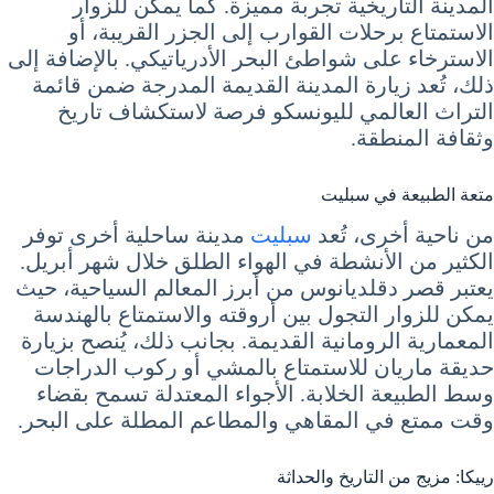
المدينة التاريخية تجربة مميزة. كما يمكن للزوار
الاستمتاع برحلات القوارب إلى الجزر القريبة، أو
الاسترخاء على شواطئ البحر الأدرياتيكي. بالإضافة إلى
ذلك، تُعد زيارة المدينة القديمة المدرجة ضمن قائمة
التراث العالمي لليونسكو فرصة لاستكشاف تاريخ
وثقافة المنطقة.
متعة الطبيعة في سبليت
من ناحية أخرى، تُعد
سبليت
مدينة ساحلية أخرى توفر
الكثير من الأنشطة في الهواء الطلق خلال شهر أبريل.
يعتبر قصر دقلديانوس من أبرز المعالم السياحية، حيث
يمكن للزوار التجول بين أروقته والاستمتاع بالهندسة
المعمارية الرومانية القديمة. بجانب ذلك، يُنصح بزيارة
حديقة ماريان للاستمتاع بالمشي أو ركوب الدراجات
وسط الطبيعة الخلابة. الأجواء المعتدلة تسمح بقضاء
وقت ممتع في المقاهي والمطاعم المطلة على البحر.
رييكا: مزيج من التاريخ والحداثة