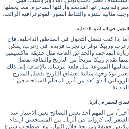
معروفة بجدرانها القديمة وأزقتها الساحرة، مما يجعلها
وجهة مثالية للتنزه والتقاط الصور الفوتوغرافية الرائعة.
التجول في المناطق الداخلية
أما إذا كنت تفضل التجول في المناطق الداخلية، فإن
زغرب ورييكا توفران تجربة فريدة. في زغرب، يمكن
زيارة المتاحف والحدائق العامة مثل حديقة ماكسيمير،
بينما تقدم رييكا مزيجاً من التاريخ والثقافة بفضل
معالمها المتنوعة مثل قلعة تيرساتا. بالإضافة إلى ذلك،
تعتبر بولا وجهة مثالية لعشاق التاريخ بفضل المدرج
الروماني الذي يُعد من أبرز المعالم السياحية في
المدينة.
نصائح للسفر في أبريل
أخيراً، من المهم أخذ بعض النصائح بعين الاعتبار عند
السفر إلى كرواتيا في أبريل. من المستحسن ارتداء
ملابس خفيفة ومريحة خلال النهار، مع اصطحاب سترة