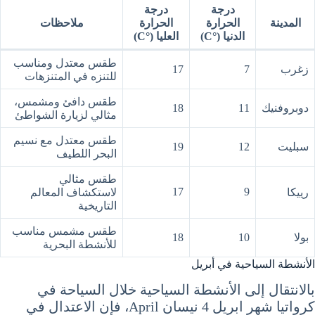
درجة
درجة
المدينة
الحرارة
الحرارة
ملاحظات
الدنيا (°C)
العليا (°C)
طقس معتدل ومناسب
زغرب
7
17
للتنزه في المتنزهات
طقس دافئ ومشمس،
دوبروفنيك
11
18
مثالي لزيارة الشواطئ
طقس معتدل مع نسيم
سبليت
12
19
البحر اللطيف
طقس مثالي
17
9
رييكا
لاستكشاف المعالم
التاريخية
طقس مشمس مناسب
بولا
10
18
للأنشطة البحرية
الأنشطة السياحية في أبريل
بالانتقال إلى الأنشطة السياحية خلال السياحة في
كرواتيا شهر ابريل 4 نيسان April، فإن الاعتدال في