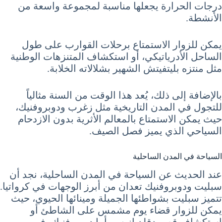
درجات الحرارة يجعلها مناسبة لمجموعة واسعة من
الأنشطة.
يمكن للزوار الاستمتاع برحلات القوارب على طول
الساحل الأدرياتيكي، أو استكشاف المتنزهات الوطنية
مثل منتزه بليتفيتش الشهير بشلالاته الخلابة.
بالإضافة إلى ذلك، يُعد هذا الوقت من السنة مثالياً
للتجول في المدن التاريخية مثل زغرب ودوبروفنيك،
حيث يمكن الاستمتاع بالمعالم الأثرية بدون الازدحام
السياحي الذي يميز فصل الصيف.
السياحة في المدن الساحلية
عند الحديث عن السياحة في المدن الساحلية، نجد أن
سبليت ودوبروفنيك تعدان من أبرز الوجهات في كرواتيا.
تتميز سبليت بشواطئها الجميلة ومينائها الحيوي، حيث
يمكن للزوار قضاء يوم مشمس على الشاطئ أو
استكشاف قصر دقلديانوس. أما دوبروفنيك، فهي