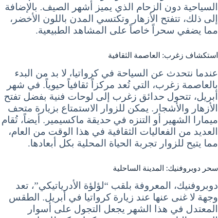
السياحية دون الزحام الذي يميز أشهر الصيف. بالإضافة
إلى ذلك، تتفتح الأزهار وتكتسي المدن باللون الأخضر،
مما يضفي سحراً خاصاً على المشاهد الطبيعية.
استكشاف زغرب: العاصمة الثقافية
عندما نتحدث عن السياحة في كرواتيا، لا بد من البدء
بالعاصمة زغرب، التي تُعد مركزاً ثقافياً حيوياً. في شهر
أبريل، تتحول حدائق زغرب إلى لوحات فنية بفضل تفتح
الأزهار والأشجار. يمكن للزوار الاستمتاع بزيارة متحف
ميمارا الشهير أو التنزه في حديقة ماكسيمير. أيضاً، تُقام
العديد من الفعاليات الثقافية في هذا الوقت من العام،
مما يتيح للزوار تجربة الحياة المحلية بكل أبعادها.
سحر دوبروفنيك: المدينة الساحلية
دوبروفنيك، المعروفة بلقب “لؤلؤة الأدرياتيكي”، تعد
وجهة لا غنى عنها عند زيارة كرواتيا في أبريل. الطقس
المعتدل في هذا الشهر يجعل التجول على أسوار