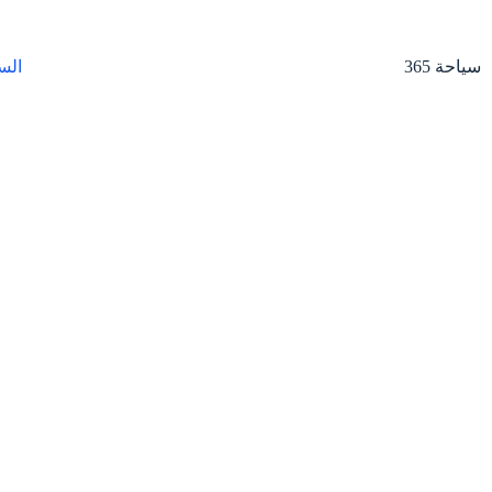
لتجاوز
لى
لمحتوى
سياحة 365
الس