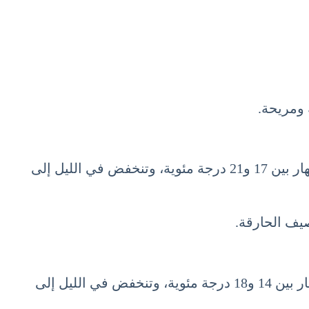
 ومريحة.
مدينة سبليت، الواقعة على الساحل الأدرياتيكي، تتمتع بطقس معتدل في أكتوبر. تتراوح درجات الحرارة خلال النهار بين 17 و21 درجة مئوية، وتنخفض في الليل إلى
يف الحارقة.
العاصمة الكرواتية زغرب تشهد درجات حرارة أكثر برودة مقارنة بالساحل، حيث تتراوح درجات الحرارة خلال النهار بين 14 و18 درجة مئوية، وتنخفض في الليل إلى