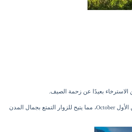
ن الاسترخاء بعيدًا عن زحمة الصيف.
بالإضافة إلى ذلك، فإن معظم الأماكن السياحية تكون أقل ازدحامًا عند السياحة في كرواتيا شهر أكتوبر 10 تشرين الأول October، مما يتيح للزوار التمتع بجمال المدن