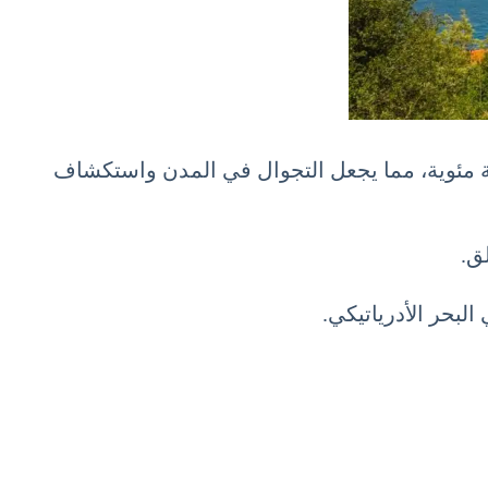
 رائع في شهر أكتوبر. تتراوح درجات الحرارة بين 15 و25 درجة مئوية، مما يجعل التجوال في المدن واستكشاف
ق.
بحر الأدرياتيكي.