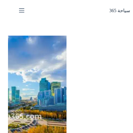
لتجاوز
لى
سياحة 365
لمحتوى