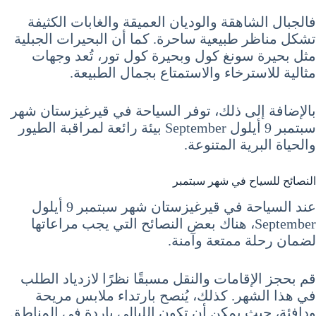
فالجبال الشاهقة والوديان العميقة والغابات الكثيفة
تشكل مناظر طبيعية ساحرة. كما أن البحيرات الجبلية
مثل بحيرة سونغ كول وبحيرة كول تور، تُعد وجهات
مثالية للاسترخاء والاستمتاع بجمال الطبيعة.
بالإضافة إلى ذلك، توفر السياحة في قيرغيزستان شهر
سبتمبر 9 أيلول September بيئة رائعة لمراقبة الطيور
والحياة البرية المتنوعة.
النصائح للسياح في شهر سبتمبر
عند السياحة في قيرغيزستان شهر سبتمبر 9 أيلول
September، هناك بعض النصائح التي يجب مراعاتها
لضمان رحلة ممتعة وآمنة.
قم بحجز الإقامات والنقل مسبقًا نظرًا لازدياد الطلب
في هذا الشهر. كذلك، يُنصح بارتداء ملابس مريحة
ودافئة، حيث يمكن أن تكون الليالي باردة في المناطق