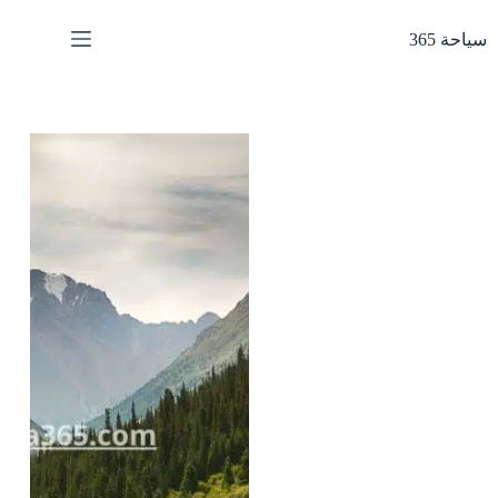
لتجاوز
لى
سياحة 365
لمحتوى