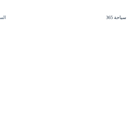
لتجاوز
لى
لمحتوى
سياحة 365
الس