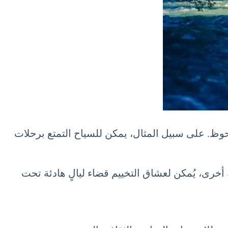
ة في قيرغيزستان بشكل ملحوظ. على سبيل المثال، يمكن للسياح التمتع برحلات
 أخرى، يُمكن لعشاق التخييم قضاء ليالٍ هادئة تحت