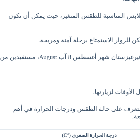
ء الملابس المناسبة للطقس المتغير، حيث يمكن أن تكون
كن للزوار الاستمتاع برحلة آمنة ومريحة.
بهذا التوجه التفصيلي، يستطيع الزوار الاستمتاع برحلة مليئة بالمغامرات والاكتشافات الفريدة اثناء السياحة في قيرغيزستان شهر أغسطس 8 آب August، مستفيدين من
لأوقات لزيارتها.
نتعرف على حالة الطقس ودرجات الحرارة في أهم
ة.
درجة الحرارة الصغرى (°C)