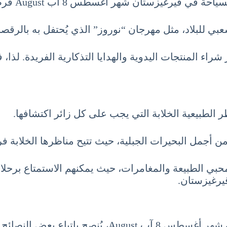
 8 آب August فرصة للاستمتاع بالتجارب الثقافية المميزة.
 للبلاد، مثل مهرجان “نوروز” الذي يُحتفل به بالرقصات 
اء المنتجات اليدوية والهدايا التذكارية الفريدة. لذا، فإ
لطبيعية الخلابة التي يجب على كل زائر اكتشافها.
 أجمل البحيرات الجبلية، حيث تتيح مناظرها الخلابة فرص
لمحبي الطبيعة والمغامرات، حيث يمكنهم الاستمتاع برحلا
قيرغيزستان.
باع بعض النصائح الهامة.