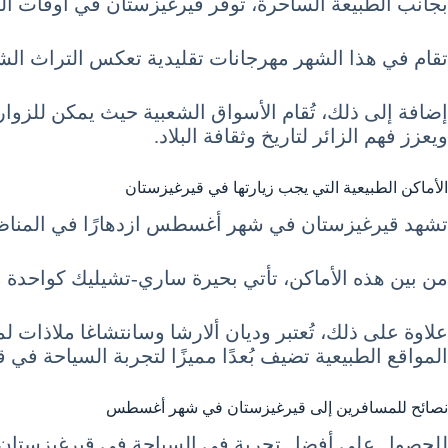
بجانب الطبيعة الساحرة، توفر قيرغيزستان في اوقات السياحة في قيرغيزستان شهر أغسطس
تقام في هذا الشهر مهرجانات تقليدية تعكس التراث الشعبي
إضافة إلى ذلك، تُقام الأسواق الشعبية حيث يمكن للزوار شر
ويعزز فهم الزائر لتاريخ وثقافة البلاد.
الأماكن الطبيعية التي يجب زيارتها في قيرغيزستان
تشهد قيرغيزستان في شهر أغسطس ازدهارًا في المناظر ا
من بين هذه الأماكن، تأتي بحيرة ساري-تشيليك كواحدة من
علاوة على ذلك، تُعتبر وديان ألارشا وسانتشاغا ملاذات 
المواقع الطبيعية تضيف بُعدًا مميزًا لتجربة السياحة في 
نصائح للمسافرين إلى قيرغيزستان في شهر أغسطس
للحصول على أفضل تجربة في السياحة في قيرغيزستان شهر أغسطس 8 آب August، يُنصح بات