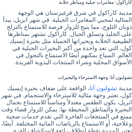
كاراكول: مغامرات جبلية ومناظر خلابة
مدينة كاراكول في شرق قرغيزستان هي الوجهة
المثالية لمحبي المغامرات الجبلية. في شهر ابريل، يبدأ
ذوبان الثلوج، مما يتيح للزوار فرصة للاستمتاع بالتزلج
على الجليد وتسلق الجبال. كاراكول تشتهر بمناظرها
الطبيعية الخلابة وبحيراتها الجميلة مثل بحيرة إيسيك
كول، التي تعد واحدة من أكبر البحيرات الجبلية في
العالم. السياح يمكنهم أيضًا الاستمتاع بالتجول في
الأسواق المحلية وشراء المنتجات اليدوية الفريدة.
تشولبون آتا: وجهة الاسترخاء والبحيرات
مدينة
تشولبون آتا
، الواقعة على ضفاف بحيرة إيسيك
كول، تعتبر وجهة مثالية للاسترخاء والاستجمام. في شهر
ابريل، يكون الطقس معتدلاً ومناسباً للاستمتاع بجمال
البحيرة والمناطق المحيطة بها. يمكن للزوار قضاء وقت
ممتع في المنتجعات الفاخرة التي تقدم خدمات صحية
وعلاجية، أو الاستمتاع بالرياضات المائية المختلفة. أيضًا،
تعتبر المدينة نقطة انطلاق رائعة لاستكشاف القرى