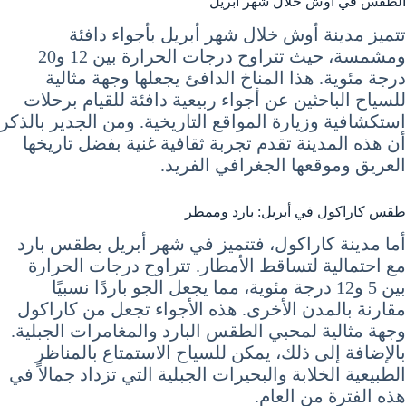
الطقس في أوش خلال شهر أبريل
تتميز مدينة أوش خلال شهر أبريل بأجواء دافئة
ومشمسة، حيث تتراوح درجات الحرارة بين 12 و20
درجة مئوية. هذا المناخ الدافئ يجعلها وجهة مثالية
للسياح الباحثين عن أجواء ربيعية دافئة للقيام برحلات
استكشافية وزيارة المواقع التاريخية. ومن الجدير بالذكر
أن هذه المدينة تقدم تجربة ثقافية غنية بفضل تاريخها
العريق وموقعها الجغرافي الفريد.
طقس كاراكول في أبريل: بارد وممطر
أما مدينة كاراكول، فتتميز في شهر أبريل بطقس بارد
مع احتمالية لتساقط الأمطار. تتراوح درجات الحرارة
بين 5 و12 درجة مئوية، مما يجعل الجو باردًا نسبيًا
مقارنة بالمدن الأخرى. هذه الأجواء تجعل من كاراكول
وجهة مثالية لمحبي الطقس البارد والمغامرات الجبلية.
بالإضافة إلى ذلك، يمكن للسياح الاستمتاع بالمناظر
الطبيعية الخلابة والبحيرات الجبلية التي تزداد جمالاً في
هذه الفترة من العام.