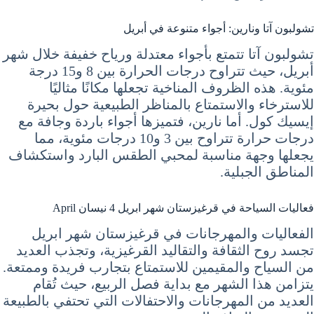
تشولبون آتا ونارين: أجواء متنوعة في أبريل
تشولبون آتا تتمتع بأجواء معتدلة ورياح خفيفة خلال شهر
أبريل، حيث تتراوح درجات الحرارة بين 8 و15 درجة
مئوية. هذه الظروف المناخية تجعلها مكانًا مثاليًا
للاسترخاء والاستمتاع بالمناظر الطبيعية حول بحيرة
إيسيك كول. أما نارين، فتميزها أجواء باردة وجافة مع
درجات حرارة تتراوح بين 3 و10 درجات مئوية، مما
يجعلها وجهة مناسبة لمحبي الطقس البارد واستكشاف
المناطق الجبلية.
فعاليات السياحة في قرغيزستان شهر ابريل 4 نيسان April
الفعاليات والمهرجانات في قرغيزستان شهر ابريل
تجسد روح الثقافة والتقاليد القرغيزية، وتجذب العديد
من السياح والمقيمين للاستمتاع بتجارب فريدة وممتعة.
يتزامن هذا الشهر مع بداية فصل الربيع، حيث تُقام
العديد من المهرجانات والاحتفالات التي تحتفي بالطبيعة