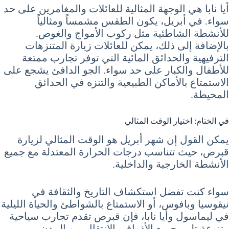
أيا نابا هي الوجهة المثالية للعائلات والمغامرين على حد
سواء. في أبريل، يكون الطقس مشمساً ومثالياً
للأنشطة الشاطئية مثل ركوب الأمواج والغوص.
بالإضافة إلى ذلك، يمكن للعائلات زيارة المتنزهات
الترفيهية والحدائق المائية التي توفر تجارب ممتعة
للأطفال والكبار على حد سواء. الجو الدافئ يشجع على
الاستمتاع بالأماكن الطبيعية والتنزه في الحدائق
المحيطة.
في الختام: اختيار الوقت المثالي
يمكن القول إن شهر أبريل هو الوقت المثالي لزيارة
قبرص، حيث تتناسب درجات الحرارة المعتدلة مع جميع
الأنشطة الخارجية والداخلية.
سواء كنت تفضل استكشاف التاريخ والثقافة في
نيقوسيا وبافوس، أو الاستمتاع بالشواطئ والحياة الليلية
في ليماسول وأيا نابا، فإن قبرص تقدم تجارب سياحية
متنوعة تلبي جميع الأذواق. بالانتقال بين المدن