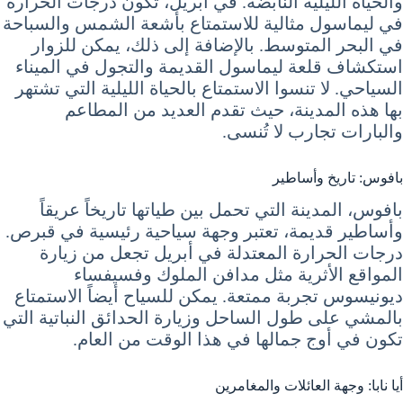
والحياة الليلية النابضة. في أبريل، تكون درجات الحرارة
في ليماسول مثالية للاستمتاع بأشعة الشمس والسباحة
في البحر المتوسط. بالإضافة إلى ذلك، يمكن للزوار
استكشاف قلعة ليماسول القديمة والتجول في الميناء
السياحي. لا تنسوا الاستمتاع بالحياة الليلية التي تشتهر
بها هذه المدينة، حيث تقدم العديد من المطاعم
والبارات تجارب لا تُنسى.
بافوس: تاريخ وأساطير
بافوس، المدينة التي تحمل بين طياتها تاريخاً عريقاً
وأساطير قديمة، تعتبر وجهة سياحية رئيسية في قبرص.
درجات الحرارة المعتدلة في أبريل تجعل من زيارة
المواقع الأثرية مثل مدافن الملوك وفسيفساء
ديونيسوس تجربة ممتعة. يمكن للسياح أيضاً الاستمتاع
بالمشي على طول الساحل وزيارة الحدائق النباتية التي
تكون في أوج جمالها في هذا الوقت من العام.
أيا نابا: وجهة العائلات والمغامرين