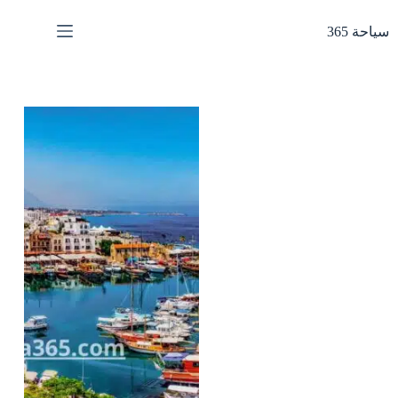
لتجاوز
لى
سياحة 365
لمحتوى