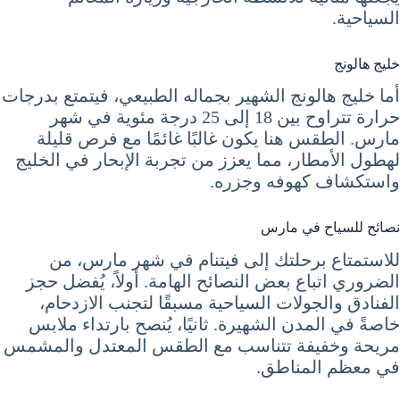
السياحية.
خليج هالونج
أما خليج هالونج الشهير بجماله الطبيعي، فيتمتع بدرجات
حرارة تتراوح بين 18 إلى 25 درجة مئوية في شهر
مارس. الطقس هنا يكون غالبًا غائمًا مع فرص قليلة
لهطول الأمطار، مما يعزز من تجربة الإبحار في الخليج
واستكشاف كهوفه وجزره.
نصائح للسياح في مارس
للاستمتاع برحلتك إلى فيتنام في شهر مارس، من
الضروري اتباع بعض النصائح الهامة. أولاً، يُفضل حجز
الفنادق والجولات السياحية مسبقًا لتجنب الازدحام،
خاصةً في المدن الشهيرة. ثانيًا، يُنصح بارتداء ملابس
مريحة وخفيفة تتناسب مع الطقس المعتدل والمشمس
في معظم المناطق.