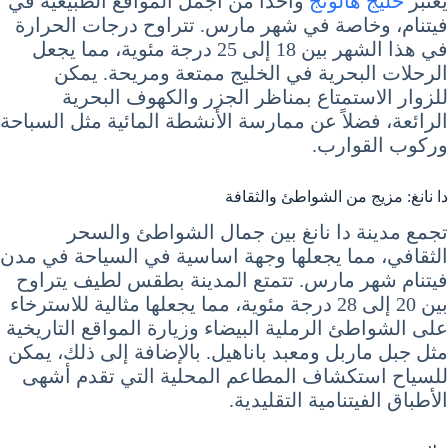
يعتبر
خليج هالونج
واحدًا من أجمل المواقع الطبيعية في
فيتنام، وخاصة في شهر مارس. تتراوح درجات الحرارة
في هذا الشهر بين 18 إلى 25 درجة مئوية، مما يجعل
الرحلات البحرية في الخليج ممتعة ومريحة. يمكن
للزوار الاستمتاع بمناظر الجزر والكهوف البحرية
الرائعة، فضلاً عن ممارسة الأنشطة المائية مثل السباحة
وركوب القوارب.
دا نانغ: مزيج من الشواطئ والثقافة
تجمع مدينة دا نانغ بين جمال الشواطئ والسحر
الثقافي، مما يجعلها وجهة اساسية في السياحة في مدن
فيتنام شهر مارس. تتمتع المدينة بطقس لطيف يتراوح
بين 20 إلى 28 درجة مئوية، مما يجعلها مثالية للاسترخاء
على الشواطئ الرملية البيضاء وزيارة المواقع التاريخية
مثل جبل ماربل ومعبد باناهيل. بالإضافة إلى ذلك، يمكن
للسياح استكشاف المطاعم المحلية التي تقدم أشهى
الأطباق الفيتنامية التقليدية.