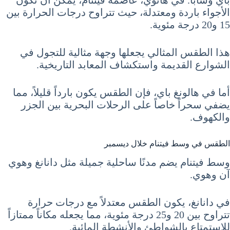
الأجواء باردة ومعتدلة، حيث تتراوح درجات الحرارة بين
15 و20 درجة مئوية.
هذا الطقس المثالي يجعلها وجهة مثالية للتجول في
الشوارع القديمة واستكشاف المعابد التاريخية.
أما في هالونغ باي، فإن الطقس يكون بارداً قليلاً، مما
يضفي سحراً خاصاً على الرحلات البحرية بين الجزر
والكهوف.
الطقس في وسط فيتنام خلال ديسمبر
وسط فيتنام يضم مدنًا ساحلية جميلة مثل دانانغ وهوي
آن وهوي.
في دانانغ، يكون الطقس معتدلاً مع درجات حرارة
تتراوح بين 20 و25 درجة مئوية، مما يجعله مكاناً ممتازاً
للاستمتاع بالشواطئ والأنشطة المائية.