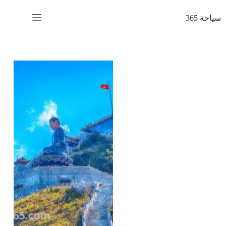
لتجاوز
لى
سياحة 365
لمحتوى