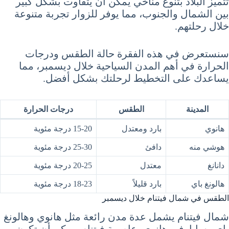
تتميز البلاد بتنوع مناخي يمكن أن يتفاوت بشكل كبير
بين الشمال والجنوب، مما يوفر للزوار تجربة متنوعة
خلال رحلتهم.
سنستعرض في هذه الفقرة حالة الطقس ودرجات
الحرارة في أهم المدن السياحية خلال ديسمبر، مما
يساعدك على التخطيط لرحلتك بشكل أفضل.
المدينة
الطقس
درجات الحرارة
هانوي
بارد ومعتدل
15-20 درجة مئوية
هوشي منه
دافئ
25-30 درجة مئوية
دانانغ
معتدل
20-25 درجة مئوية
هالونغ باي
بارد قليلاً
18-23 درجة مئوية
الطقس في شمال فيتنام خلال ديسمبر
شمال فيتنام يشمل عدة مدن رائعة مثل هانوي وهالونغ
باي وسابا. في هانوي، عاصمة فيتنام، يمكن أن تكون