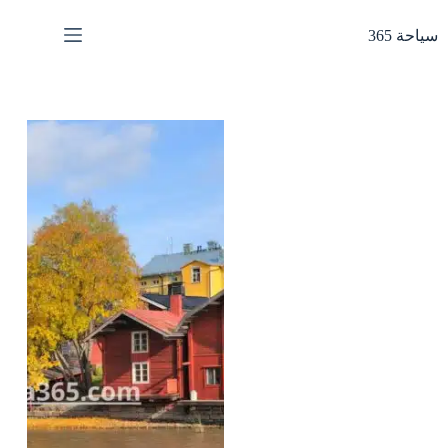
لتجاوز
لى
سياحة 365
لمحتوى