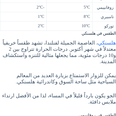
-2°C
5°C
روفانييمي
1°C
8°C
تامبيري
2°C
10°C
توركو
الطقس في هلسنكي
هلسنكي
، العاصمة الجميلة لفنلندا، تشهد طقساً خريفياً
معتدلاً في شهر أكتوبر. درجات الحرارة تتراوح بين 2
و10 درجات مئوية، مما يجعلها مثالية للتنزه واستكشاف
المدينة.
يمكن للزوار الاستمتاع بزيارة العديد من المعالم
السياحية مثل ساحة السوق وكاتدرائية هلسنكي.
الجو يكون بارداً قليلاً في المساء، لذا من الأفضل ارتداء
ملابس دافئة.
الطقس في روفانييمي