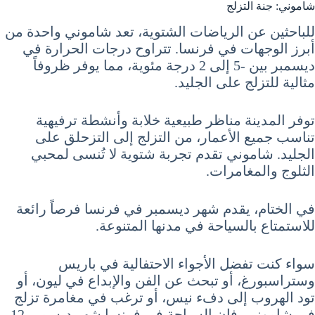
شاموني: جنة التزلج
للباحثين عن الرياضات الشتوية، تعد شاموني واحدة من
أبرز الوجهات في فرنسا. تتراوح درجات الحرارة في
ديسمبر بين -5 إلى 2 درجة مئوية، مما يوفر ظروفاً
مثالية للتزلج على الجليد.
توفر المدينة مناظر طبيعية خلابة وأنشطة ترفيهية
تناسب جميع الأعمار، من التزلج إلى التزحلق على
الجليد. شاموني تقدم تجربة شتوية لا تُنسى لمحبي
الثلوج والمغامرات.
في الختام، يقدم شهر ديسمبر في فرنسا فرصاً رائعة
للاستمتاع بالسياحة في مدنها المتنوعة.
سواء كنت تفضل الأجواء الاحتفالية في باريس
وستراسبورغ، أو تبحث عن الفن والإبداع في ليون، أو
تود الهروب إلى دفء نيس، أو ترغب في مغامرة تزلج
في شاموني، فإن السياحة في فرنسا شهر ديسمبر 12