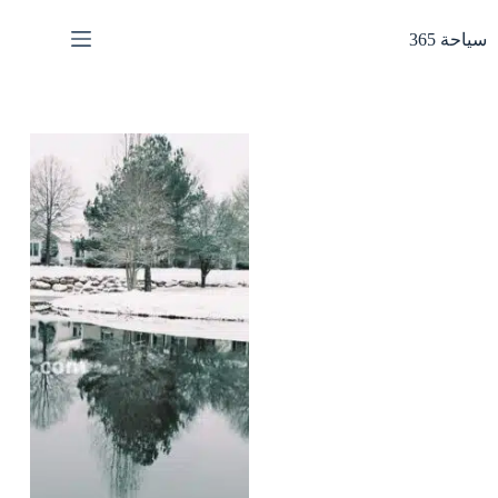
لتجاوز
لى
سياحة 365
لمحتوى