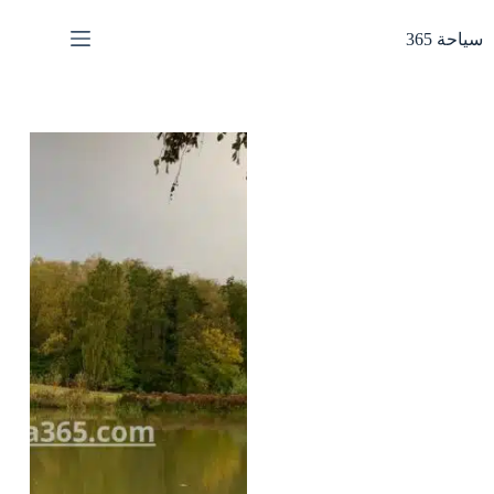
لتجاوز
لى
سياحة 365
لمحتوى