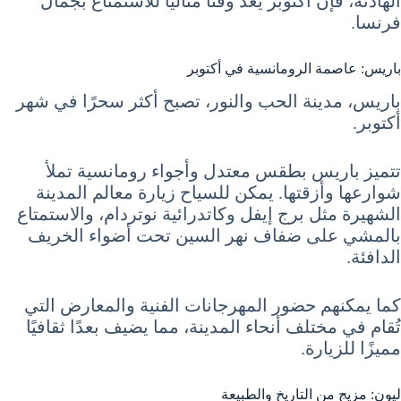
الهادئة، فإن أكتوبر يعد وقتًا مثاليًا للاستمتاع بجمال
فرنسا.
باريس: عاصمة الرومانسية في أكتوبر
باريس، مدينة الحب والنور، تصبح أكثر سحرًا في شهر
أكتوبر.
تتميز باريس بطقس معتدل وأجواء رومانسية تملأ
شوارعها وأزقتها. يمكن للسياح زيارة معالم المدينة
الشهيرة مثل برج إيفل وكاتدرائية نوتردام، والاستمتاع
بالمشي على ضفاف نهر السين تحت أضواء الخريف
الدافئة.
كما يمكنهم حضور المهرجانات الفنية والمعارض التي
تُقام في مختلف أنحاء المدينة، مما يضيف بعدًا ثقافيًا
مميزًا للزيارة.
ليون: مزيج من التاريخ والطبيعة