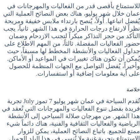
للاستمتاع بأقصى قدر من الفعاليات والمهرجانات في
عمان خلال شهر يوليو، هناك بعض النصائح العملية التي
يُفضل اتباعها. أولاً، يُنصح بارتداء ملابس خفيفة ومريحة
نظراً لارتفاع درجات الحرارة في هذا الشهر. ثانياً، يجب
التأكد من حجز التذاكر مبكراً لتجنب الازدحام وضمان
حضور الفعاليات المفضلة. ثالثاً، من المهم الاطلاع على
جداول الفعاليات والأنشطة المخطط لها مسبقاً، حيث
يُمكن أن تكون هناك تغييرات في المواعيد أو الأماكن.
وأخيراً، يُفضل التواصل مع الجهات المنظمة للحصول
على أية معلومات إضافية أو استفسارات.
خلاصة
تُقدم السياحة في عمان شهر يوليو 7 تموز July تجربة
فريدة بفضل تنوع الفعاليات والمهرجانات التي تُعقد في
هذا الشهر. من مهرجان صلالة السياحي إلى الأنشطة
الرياضية والفعاليات الثقافية والفنية، هناك دائماً شيء
ممتع للجميع. باتباع النصائح العملية، يمكن للزوار
الاستمتاع بتجربة غنية ولا تُنسى في هذا البلد الجميل.