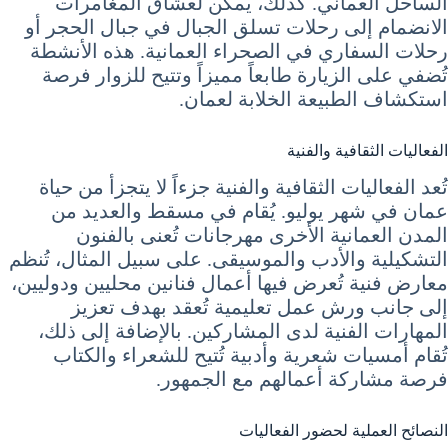
الساحل العماني. كذلك، يمكن لعشاق المغامرات
الانضمام إلى رحلات تسلق الجبال في جبال الحجر أو
رحلات السفاري في الصحراء العمانية. هذه الأنشطة
تُضفي على الزيارة طابعاً مميزاً وتتيح للزوار فرصة
استكشاف الطبيعة الخلابة لعمان.
الفعاليات الثقافية والفنية
تُعد الفعاليات الثقافية والفنية جزءاً لا يتجزأ من حياة
عمان في شهر يوليو. يُقام في مسقط والعديد من
المدن العمانية الأخرى مهرجانات تُعنى بالفنون
التشكيلية والأدب والموسيقى. على سبيل المثال، تُنظم
معارض فنية تُعرض فيها أعمال فنانين محليين ودوليين،
إلى جانب ورش عمل تعليمية تُعقد بهدف تعزيز
المهارات الفنية لدى المشاركين. بالإضافة إلى ذلك،
تُقام أمسيات شعرية وأدبية تُتيح للشعراء والكتاب
فرصة مشاركة أعمالهم مع الجمهور.
النصائح العملية لحضور الفعاليات