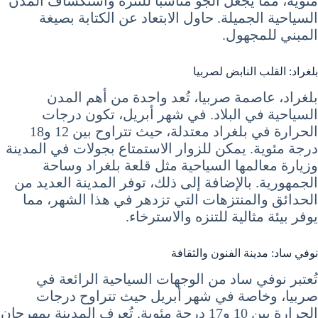
مئوية، مما يجعل الجو مناسبًا للتنزه واستكشاف المدن
السياحية الجميلة. حاول الابتعاد عن الكتابة بصيغة
المبني للمجهول.
بلغراد: القلب النابض لصربيا
بلغراد، عاصمة صربيا، تُعد واحدة من أهم المدن
السياحية في البلاد. في شهر أبريل، تكون درجات
الحرارة في بلغراد معتدلة، حيث تتراوح بين 12 و18
درجة مئوية. يمكن للزوار الاستمتاع بجولات في المدينة
وزيارة معالمها السياحية مثل قلعة بلغراد وساحة
الجمهورية. بالإضافة إلى ذلك، توفر المدينة العديد من
الحدائق والمنتزهات التي تزدهر في هذا الشهر، مما
يوفر بيئة مثالية للتنزه والاسترخاء.
نوفي ساد: مدينة الفنون والثقافة
تُعتبر نوفي ساد من الوجهات السياحية الرائعة في
صربيا، وخاصة في شهر أبريل حيث تتراوح درجات
الحرارة بين 10 و17 درجة مئوية. تُعرف المدينة بمهرجان