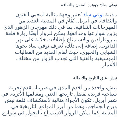
نوفي ساد: جوهرة الفنون والثقافة
مدينة
نوفي ساد
تُعتبر وجهة مثالية لمحبي الفنون
والثقافة. في أبريل، تُقام في المدينة العديد من
المهرجانات الثقافية، بما في ذلك مهرجان الزهور الذي
يزين شوارعها وحدائقها. يمكن للزوار أيضًا زيارة قلعة
بيتروفارادين والاستمتاع بإطلالات خلابة على نهر
الدانوب. إضافة إلى ذلك، تُعرف نوفي ساد بجوها
الشبابي والحيوي، حيث تُقام العديد من الفعاليات
الموسيقية والفنية التي تجذب الزوار من مختلف
الأعمار.
نيش: عبق التاريخ والأصالة
نيش، واحدة من أقدم المدن في صربيا، تقدم تجربة
سياحية فريدة بفضل تاريخها الغني ومعالمها الأثرية. في
شهر أبريل، تكون الأجواء مثالية لاستكشاف قلعة نيش
وبرج الجماجم، وهما من أبرز المواقع التاريخية في
المدينة. كما يمكن للزوار الاستمتاع بالتجول في شوارع