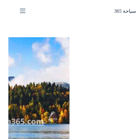
لتجاوز
لى
سياحة 365
لمحتوى