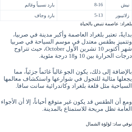
8-16
نيش
بارد نسبياً وغائم
5-13
زلاتيبور
بارد وجاف
بلغراد: عاصمة تنبض بالحياة
بدايةً، تعتبر بلغراد العاصمة وأكبر مدينة في صربيا،
وتتميز بطقس معتدل في موسم السياحة في صربيا
شهر أكتوبر 10 تشرين الأول October، حيث تتراوح
درجات الحرارة بين 10 و18 درجة مئوية.
بالإضافة إلى ذلك، يكون الجو غالباً غائماً جزئياً، مما
يجعلها مثالية للتجول في شوارعها واستكشاف معالمها
السياحية مثل قلعة بلغراد وكاتدرائية سانت سافا.
ومع أن الطقس قد يكون غير متوقع أحياناً، إلا أن الأجواء
العامة تظل مريحة للاستمتاع بالمدينة.
نوفي ساد: لؤلؤة الشمال