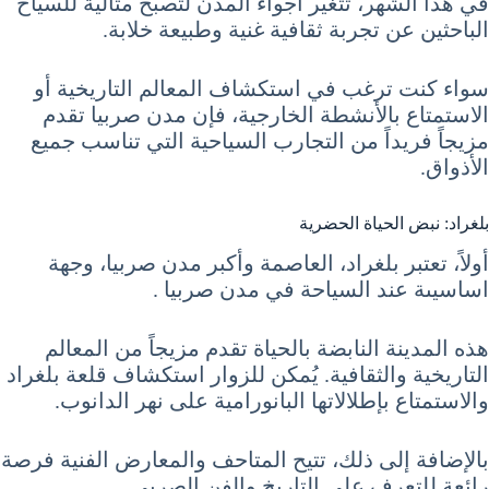
في هذا الشهر، تتغير أجواء المدن لتصبح مثالية للسياح
الباحثين عن تجربة ثقافية غنية وطبيعة خلابة.
سواء كنت ترغب في استكشاف المعالم التاريخية أو
الاستمتاع بالأنشطة الخارجية، فإن مدن صربيا تقدم
مزيجاً فريداً من التجارب السياحية التي تناسب جميع
الأذواق.
بلغراد: نبض الحياة الحضرية
أولاً، تعتبر بلغراد، العاصمة وأكبر مدن صربيا، وجهة
اساسيىة عند السياحة في مدن صربيا .
هذه المدينة النابضة بالحياة تقدم مزيجاً من المعالم
التاريخية والثقافية. يُمكن للزوار استكشاف قلعة بلغراد
والاستمتاع بإطلالاتها البانورامية على نهر الدانوب.
بالإضافة إلى ذلك، تتيح المتاحف والمعارض الفنية فرصة
رائعة للتعرف على التاريخ والفن الصربي.