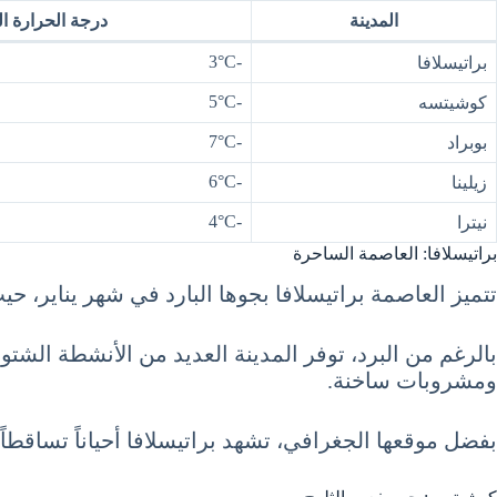
المدينة
درجة الحرارة الد
-3°C
براتيسلافا
-5°C
كوشيتسه
-7°C
بوبراد
-6°C
زيلينا
-4°C
نيترا
براتيسلافا: العاصمة الساحرة
تتميز العاصمة براتيسلافا بجوها البارد في شهر يناير، حيث تتر
بالرغم من البرد، توفر المدينة العديد من الأنشطة الشت
ومشروبات ساخنة.
بفضل موقعها الجغرافي، تشهد براتيسلافا أحياناً تساقطاً 