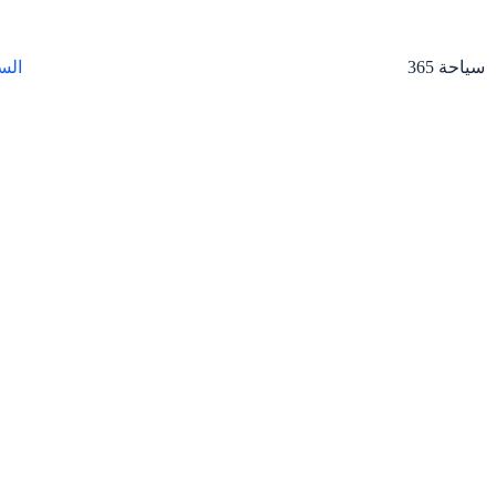
لتجاوز
لى
لمحتوى
سياحة 365
الس