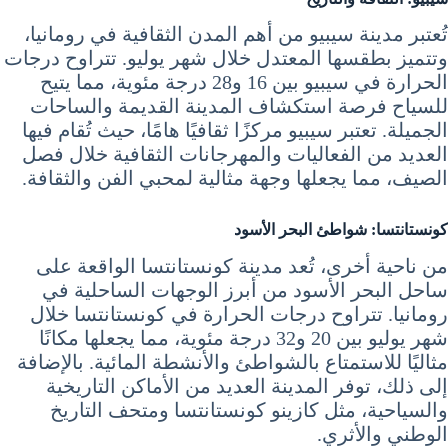
تُعتبر مدينة سيبيو من أهم المدن الثقافية في رومانيا،
وتتميز بطقسها المعتدل خلال شهر يوليو. تتراوح درجات
الحرارة في سيبيو بين 16 و28 درجة مئوية، مما يتيح
للسياح فرصة استكشاف المدينة القديمة والساحات
الجميلة. تعتبر سيبيو مركزًا ثقافيًا هامًا، حيث تُقام فيها
العديد من الفعاليات والمهرجانات الثقافية خلال فصل
الصيف، مما يجعلها وجهة مثالية لمحبي الفن والثقافة.
كونستانتسا: شواطئ البحر الأسود
من ناحية أخرى، تُعد مدينة كونستانتسا الواقعة على
ساحل البحر الأسود من أبرز الوجهات الساحلية في
رومانيا. تتراوح درجات الحرارة في كونستانتسا خلال
شهر يوليو بين 20 و32 درجة مئوية، مما يجعلها مكانًا
مثاليًا للاستمتاع بالشواطئ والأنشطة المائية. بالإضافة
إلى ذلك، توفر المدينة العديد من الأماكن التاريخية
والسياحية، مثل كازينو كونستانتسا ومتحف التاريخ
الوطني والأثري.