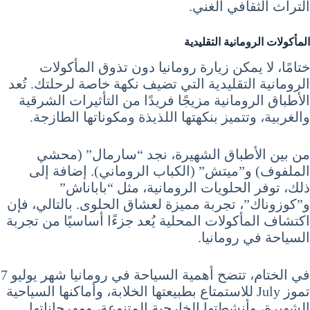
التراث الثقافي الغني.
المأكولات الرومانية التقليدية
ختامًا، لا يمكن زيارة رومانيا دون تذوق المأكولات
الرومانية التقليدية التي تضيف نكهة خاصة لرحلتك. تُعد
الأطباق الرومانية مزيجًا فريدًا من التأثيرات الشرقية
والغربية، وتتميز بنكهتها اللذيذة ومكوناتها الطازجة.
من بين الأطباق الشهيرة، نجد “سارمال” (محشي
الملفوف) و”ميتش” (الكباب الروماني). إضافة إلى
ذلك، توفر الحلويات الرومانية، مثل “باباناش”
و”كوزوناك”، تجربة مميزة لعشاق الحلوى. بالتالي، فإن
اكتشاف المأكولات المحلية يُعد جزءًا أساسيًا من تجربة
السياحة في رومانيا.
في الختام، تتضح أهمية السياحة في رومانيا شهر يوليو 7
تموز July للاستمتاع بطبيعتها الخلابة، وأماكنها السياحية
الشهيرة، وأنشطتها الخارجية المتنوعة، ومهرجاناتها