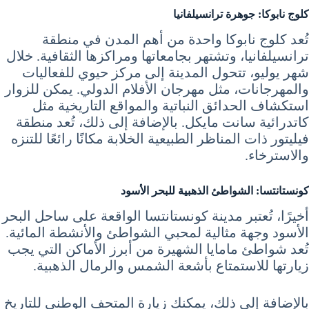
كلوج نابوكا: جوهرة ترانسيلفانيا
تُعد كلوج نابوكا واحدة من أهم المدن في منطقة
ترانسيلفانيا، وتشتهر بجامعاتها ومراكزها الثقافية. خلال
شهر يوليو، تتحول المدينة إلى مركز حيوي للفعاليات
والمهرجانات، مثل مهرجان الأفلام الدولي. يمكن للزوار
استكشاف الحدائق النباتية والمواقع التاريخية مثل
كاتدرائية سانت مايكل. بالإضافة إلى ذلك، تُعد منطقة
فيليتور ذات المناظر الطبيعية الخلابة مكانًا رائعًا للتنزه
والاسترخاء.
كونستانتسا: الشواطئ الذهبية للبحر الأسود
أخيرًا، تُعتبر مدينة كونستانتسا الواقعة على ساحل البحر
الأسود وجهة مثالية لمحبي الشواطئ والأنشطة المائية.
تُعد شواطئ مامايا الشهيرة من أبرز الأماكن التي يجب
زيارتها للاستمتاع بأشعة الشمس والرمال الذهبية.
بالإضافة إلى ذلك، يمكنك زيارة المتحف الوطني للتاريخ