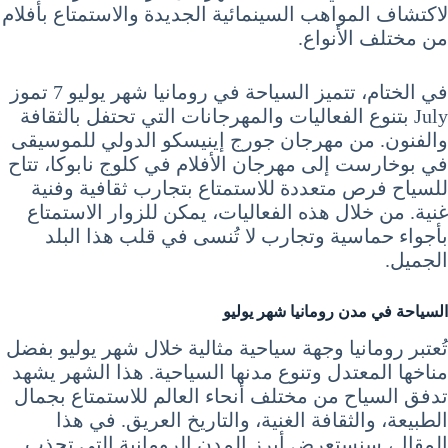
لاكتشاف المواهب السينمائية الجديدة والاستمتاع بأفلام
من مختلف الأنواع.
في الختام، تتميز السياحة في رومانيا شهر يوليو 7 تموز
July بتنوع الفعاليات والمهرجانات التي تحتفل بالثقافة
والفنون. من مهرجان جورج إينيسكو الدولي للموسيقى
في بوخارست إلى مهرجان الأفلام في كلوج نابوكا، تتاح
للسياح فرص متعددة للاستمتاع بتجارب ثقافية وفنية
غنية. من خلال هذه الفعاليات، يمكن للزوار الاستمتاع
بأجواء حماسية وتجارب لا تُنسى في قلب هذا البلد
الجميل.
السياحة في مدن رومانيا شهر يوليو
تُعتبر رومانيا وجهة سياحية مثالية خلال شهر يوليو بفضل
مناخها المعتدل وتنوع مدنها السياحية. هذا الشهر يشهد
تدفق السياح من مختلف أنحاء العالم للاستمتاع بجمال
الطبيعة، والثقافة الغنية، والتاريخ العريق. في هذا
المقال، سنستعرض أبرز المدن الرومانية التي تجذب