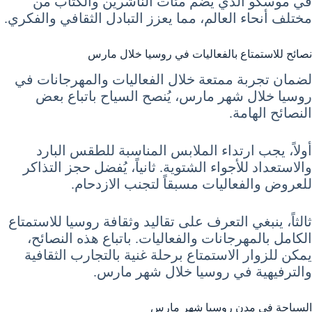
في موسكو الذي يضم مئات الناشرين والكتاب من
مختلف أنحاء العالم، مما يعزز التبادل الثقافي والفكري.
نصائح للاستمتاع بالفعاليات في روسيا خلال مارس
لضمان تجربة ممتعة خلال الفعاليات والمهرجانات في
روسيا خلال شهر مارس، يُنصح السياح باتباع بعض
النصائح الهامة.
أولاً، يجب ارتداء الملابس المناسبة للطقس البارد
والاستعداد للأجواء الشتوية. ثانياً، يُفضل حجز التذاكر
للعروض والفعاليات مسبقاً لتجنب الازدحام.
ثالثاً، ينبغي التعرف على تقاليد وثقافة روسيا للاستمتاع
الكامل بالمهرجانات والفعاليات. باتباع هذه النصائح،
يمكن للزوار الاستمتاع برحلة غنية بالتجارب الثقافية
والترفيهية في روسيا خلال شهر مارس.
السياحة في مدن روسيا شهر مارس