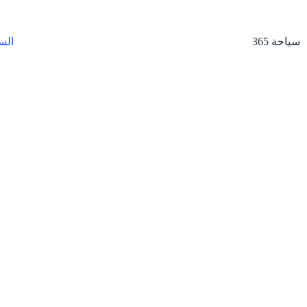
لتجاوز
لى
لمحتوى
سياحة 365
الس