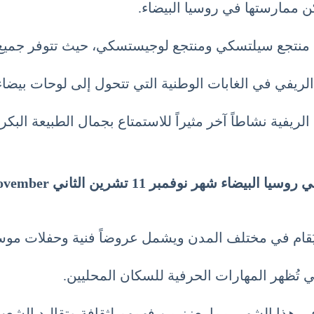
ن ممارستها في روسيا البيضاء.
مثل منتجع سيلتسكي ومنتجع لوجيستسكي، حيث تتوفر جميع
 الريفي في الغابات الوطنية التي تتحول إلى لوحات بيض
يفية نشاطاً آخر مثيراً للاستمتاع بجمال الطبيعة البكر.
ا البيضاء شهر نوفمبر 11 تشرين الثاني November
ي يُقام في مختلف المدن ويشمل عروضاً فنية وحفلات موس
ي تُظهر المهارات الحرفية للسكان المحليين.
ي هذا الشهر، مما يعزز من فهمهم لثقافة وتقاليد الشع