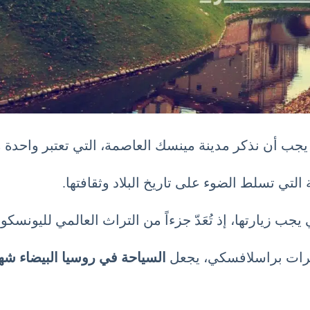
، يجب أن نذكر مدينة مينسك العاصمة، التي تعتبر واحدة 
لتي تسلط الضوء على تاريخ البلاد وثقافتها.
جب زيارتها، إذ تُعَدّ جزءاً من التراث العالمي لليونسكو.
بحيرات براسلافسكي، يجعل
السياحة في روسيا البيضاء شهر نوفمبر 11 تشرين ا