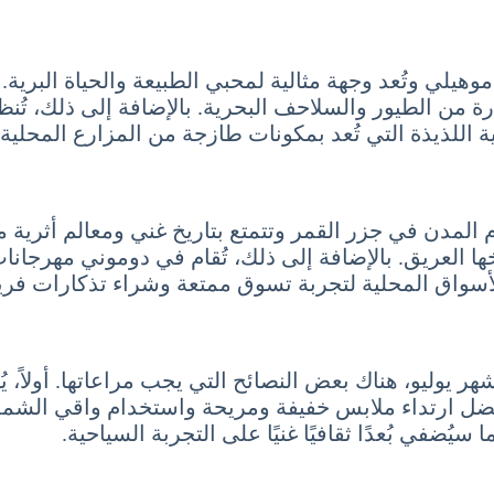
وهيلي وتُعد وجهة مثالية لمحبي الطبيعة والحياة البرية.
ادرة من الطيور والسلاحف البحرية. بالإضافة إلى ذلك، ت
ة اللذيذة التي تُعد بمكونات طازجة من المزارع المحلية.
م المدن في جزر القمر وتتمتع بتاريخ غني ومعالم أثرية م
خها العريق. بالإضافة إلى ذلك، تُقام في دوموني مهرجان
الأسواق المحلية لتجربة تسوق ممتعة وشراء تذكارات فري
 يوليو، هناك بعض النصائح التي يجب مراعاتها. أولاً، ي
يُفضل ارتداء ملابس خفيفة ومريحة واستخدام واقي الشم
ُضفي بُعدًا ثقافيًا غنيًا على التجربة السياحية.