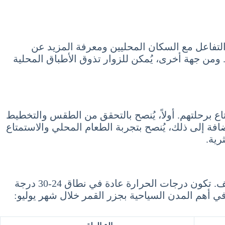
ال التفاعل مع السكان المحليين ومعرفة المزيد عن
 ومن جهة أخرى، يُمكن للزوار تذوق الأطباق المحلية
عد السياح على الاستمتاع برحلتهم. أولاً، يُنصح بالتحقق من الطقس والتخطيط
ضافة إلى ذلك، يُنصح بتجربة الطعام المحلي والاستمتاع
رية.
تتميز جزر القمر بطقس معتدل ولطيف خلال شهر يوليو، مما يجعلها وجهة سياحية مثالية للهروب من حرارة الصيف. تكون درجات الحرارة عادة في نطاق 24-30 درجة
أهم المدن السياحية بجزر القمر خلال شهر يوليو: