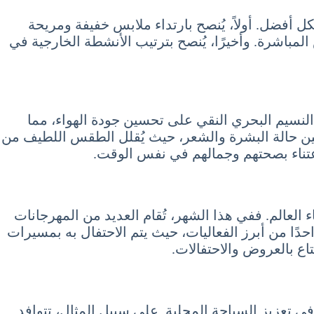
 أفضل. أولاً، يُنصح بارتداء ملابس خفيفة ومريحة
باشرة. وأخيرًا، يُنصح بترتيب الأنشطة الخارجية في
7 تموز July مفيدًا للصحة والجمال. إذ يساعد النسيم البحري النقي على تحسين جودة الهواء، مما
سين حالة البشرة والشعر، حيث يُقلل الطقس اللطيف من
اعتناء بصحتهم وجمالهم في نفس الوقت.
العالم. ففي هذا الشهر، تُقام العديد من المهرجانات
حدًا من أبرز الفعاليات، حيث يتم الاحتفال به بمسيرات
تاع بالعروض والاحتفالات.
ام خلال السياحة في جزر القمر شهر يوليو 7 تموز July تلعب دورًا كبيرًا في تعزيز السياحة المحلية. على سبيل المثال، تتوافد