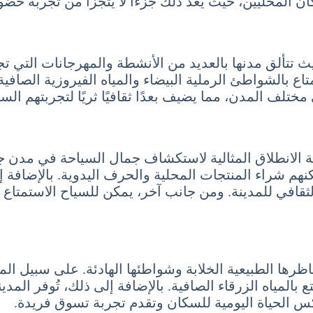
كان المحليين، حيث يُعد ذلك جزءًا لا يتجزأ من تجربة حض
ث تتألق مدنها بالعديد من الأنشطة والمهرجانات التي تج
ع بالشواطئ الرملية البيضاء والمياه الفيروزية الصافية. 
مختلف المدن، مما يضيف بعدًا ثقافيًا ثريًا لتجربتهم السي
طة الانطلاق المثالية لاستكشاف جمال السياحة في مدن ج
نهم شراء المنتجات المحلية والحرف اليدوية. بالإضافة إ
الثقافي للمدينة. ومن جانب آخر، يمكن للسياح الاستمتاع ب
ظرها الطبيعية الخلابة وشواطئها الهادئة. على سبيل المث
ع بالمياه الزرقاء الصافية. بالإضافة إلى ذلك، تُوفر ا
عكس الحياة اليومية للسكان وتقدم تجربة تسوق فريدة.