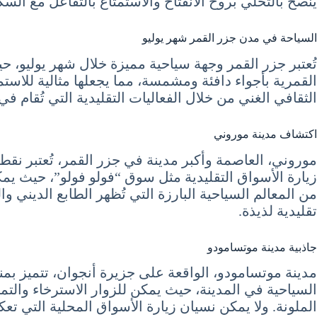
يُنصح بالتحلي بروح الانفتاح والاستمتاع بالتفاعل مع الس
السياحة في مدن جزر القمر شهر يوليو
تُعتبر جزر القمر وجهة سياحية مميزة خلال شهر يوليو، حي
القمرية بأجواء دافئة ومشمسة، مما يجعلها مثالية للاستمتا
الثقافي الغني من خلال الفعاليات التقليدية التي تُقام في 
اكتشاف مدينة موروني
موروني، العاصمة وأكبر مدينة في جزر القمر، تُعتبر نق
زيارة الأسواق التقليدية مثل سوق “فولو فولو”، حيث يمك
من المعالم السياحية البارزة التي تُظهر الطابع الديني و
تقليدية لذيذة.
جاذبية مدينة موتسامودو
مدينة موتسامودو، الواقعة على جزيرة أنجوان، تتميز بمنا
السياحية في المدينة، حيث يمكن للزوار الاسترخاء والتمت
الملونة. ولا يمكن نسيان زيارة الأسواق المحلية التي ت