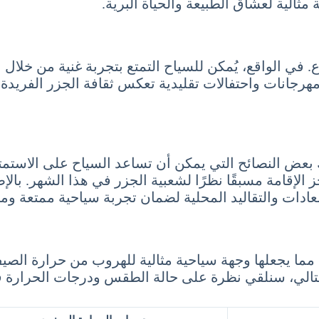
 مثالية لعشاق الطبيعة والحياة البرية.
نوع. في الواقع، يُمكن للسياح التمتع بتجربة غنية من خل
مهرجانات واحتفالات تقليدية تعكس ثقافة الجزر الفريدة.
احة في جزر القمر شهر يوليو 7 تموز July، هناك بعض النصائح التي يمكن أن تسا
 الإقامة مسبقًا نظرًا لشعبية الجزر في هذا الشهر. بالإ
العادات والتقاليد المحلية لضمان تجربة سياحية ممتعة ومث
الي، سنلقي نظرة على حالة الطقس ودرجات الحرارة في 