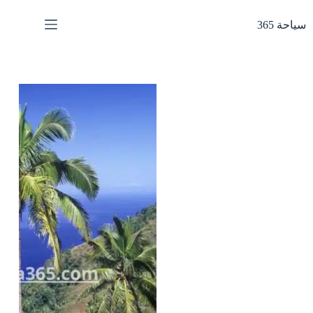
لتجاوز
لى
سياحة 365
لمحتوى