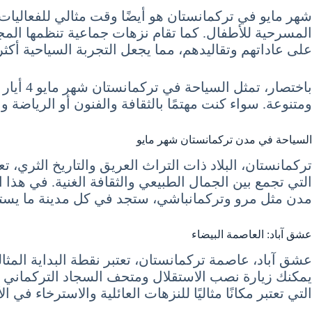
شهر مايو في تركمانستان هو أيضًا وقت مثالي للفعاليات 
المسرحية للأطفال. كما تقام نزهات جماعية تنظمها المج
على عاداتهم وتقاليدهم، مما يجعل التجربة السياحية أكثر ثر
ومتنوعة. سواء كنت مهتمًا بالثقافة والفنون أو الرياضة 
السياحة في مدن تركمانستان شهر مايو
تركمانستان، البلاد ذات التراث العريق والتاريخ الثري، 
التي تجمع بين الجمال الطبيعي والثقافة الغنية. في هذا
مدن مثل مرو وتركمانباشي، ستجد في كل مدينة ما يستح
عشق آباد: العاصمة البيضاء
عشق آباد، عاصمة تركمانستان، تعتبر نقطة البداية المثال
يمكنك زيارة نصب الاستقلال ومتحف السجاد التركماني للاست
التي تعتبر مكانًا مثاليًا للنزهات العائلية والاسترخاء في الأ